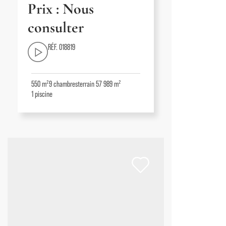
Prix : Nous
consulter
RÉF. 018819
550 m²
9
chambres
terrain 57 989 m²
1
piscine