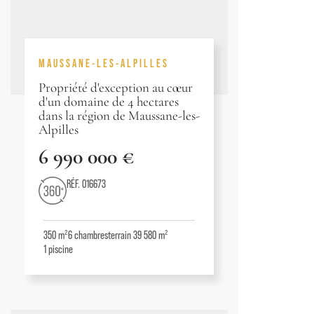
MAUSSANE-LES-ALPILLES
Propriété d'exception au cœur
d'un domaine de 4 hectares
dans la région de Maussane-les-
Alpilles
6 990 000 €
RÉF. 016673
350 m²
6
chambres
terrain 39 580 m²
1
piscine