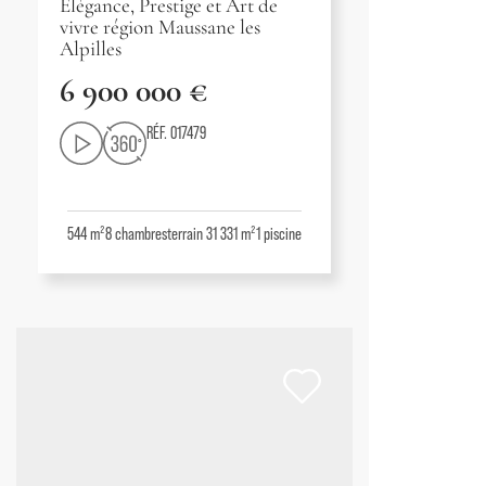
Élégance, Prestige et Art de
vivre région Maussane les
Alpilles
6 900 000 €
RÉF. 017479
544 m²
8
chambres
terrain 31 331 m²
1
piscine