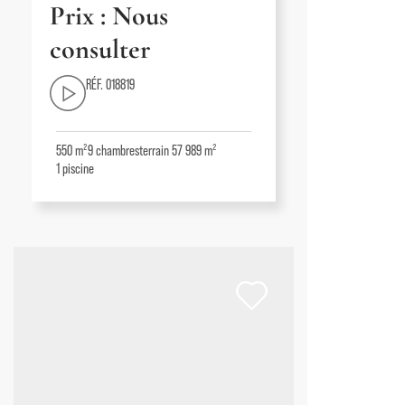
Prix : Nous
consulter
RÉF. 018819
550 m²
9
chambres
terrain 57 989 m²
1
piscine