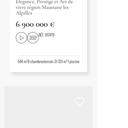
Élégance, Prestige et Art de
vivre région Maussane les
Alpilles
6 900 000 €
RÉF. 017479
544 m²
8
chambres
terrain 31 331 m²
1
piscine