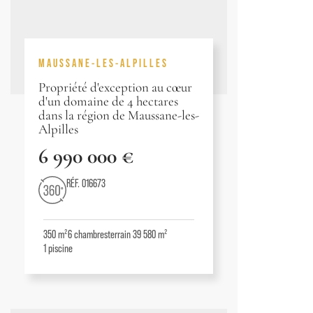
MAUSSANE-LES-ALPILLES
Propriété d'exception au cœur
d'un domaine de 4 hectares
dans la région de Maussane-les-
Alpilles
6 990 000 €
RÉF. 016673
350 m²
6
chambres
terrain 39 580 m²
1
piscine