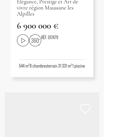
Élégance, Prestige et Art de
vivre région Maussane les
Alpilles
6 900 000 €
RÉF. 017479
544 m²
8
chambres
terrain 31 331 m²
1
piscine