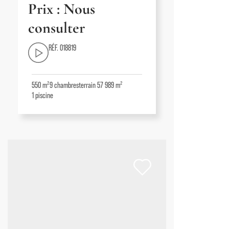
Prix : Nous
consulter
RÉF. 018819
550 m²
9
chambres
terrain 57 989 m²
1
piscine