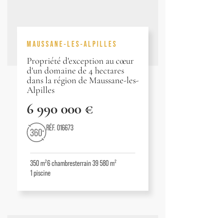
MAUSSANE-LES-ALPILLES
Propriété d'exception au cœur
d'un domaine de 4 hectares
dans la région de Maussane-les-
Alpilles
6 990 000 €
RÉF. 016673
350 m²
6
chambres
terrain 39 580 m²
1
piscine