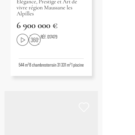
Élégance, Prestige et Art de
vivre région Maussane les
Alpilles
6 900 000 €
RÉF. 017479
544 m²
8
chambres
terrain 31 331 m²
1
piscine