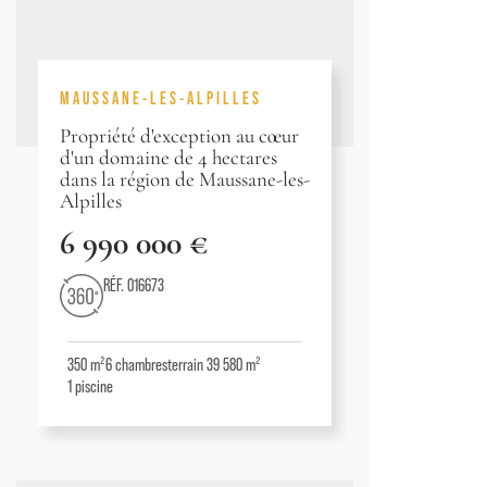
MAUSSANE-LES-ALPILLES
Propriété d'exception au cœur
d'un domaine de 4 hectares
dans la région de Maussane-les-
Alpilles
6 990 000 €
RÉF. 016673
350 m²
6
chambres
terrain 39 580 m²
1
piscine