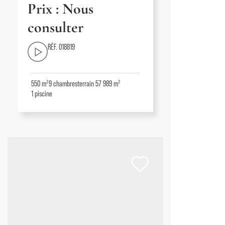
Prix : Nous
consulter
RÉF. 018819
550 m²
9
chambres
terrain 57 989 m²
1
piscine