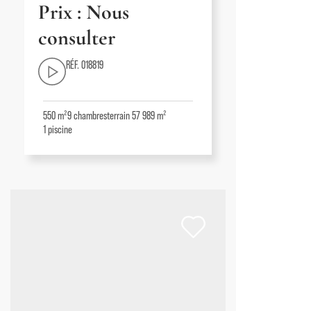
Prix : Nous
consulter
RÉF. 018819
550 m²
9
chambres
terrain 57 989 m²
1
piscine