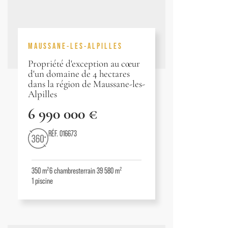
MAUSSANE-LES-ALPILLES
Propriété d'exception au cœur
d'un domaine de 4 hectares
dans la région de Maussane-les-
Alpilles
6 990 000 €
RÉF. 016673
350 m²
6
chambres
terrain 39 580 m²
1
piscine