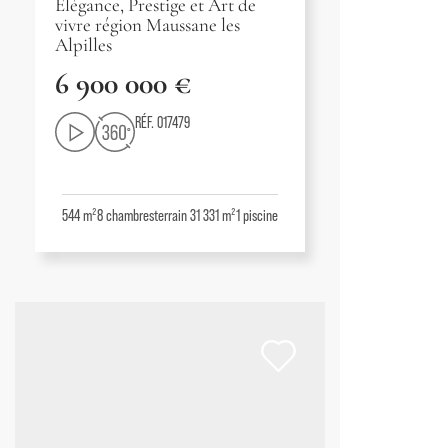
Élégance, Prestige et Art de
vivre région Maussane les
Alpilles
6 900 000 €
RÉF. 017479
544 m²
8
chambres
terrain 31 331 m²
1
piscine