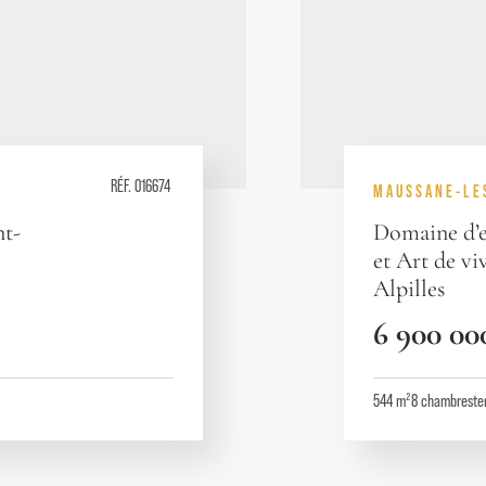
RÉF. 016674
MAUSSANE-LE
nt-
Domaine d’e
et Art de vi
Alpilles
6 900 00
544 m²
8
chambres
te