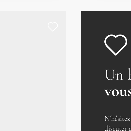
Un 
vous
N'hésitez
discuter 