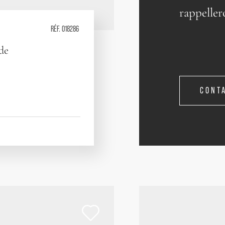
rappeller
RÉF. 018286
 de
CONT