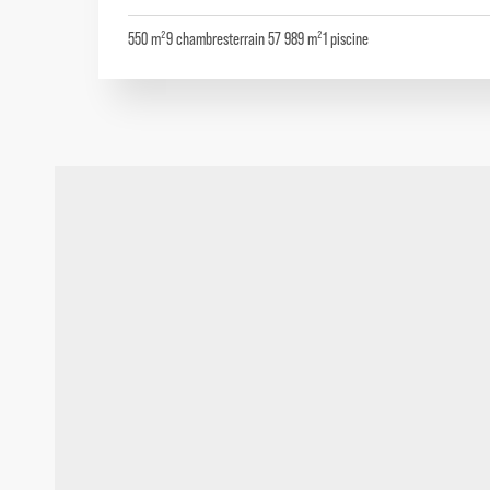
550 m²
9
chambres
terrain 57 989 m²
1
piscine