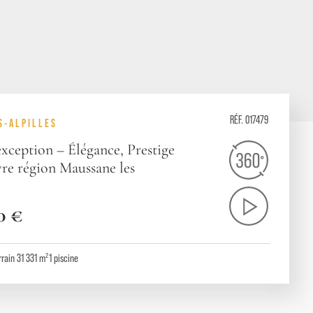
RÉF. 017479
S-ALPILLES
xception – Élégance, Prestige
vre région Maussane les
0 €
rrain 31 331 m²
1
piscine