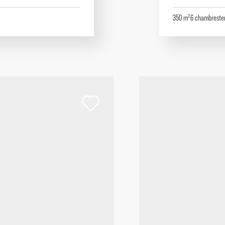
350 m²
6
chambres
te