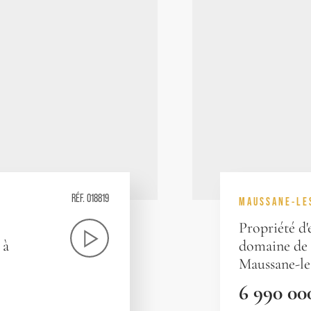
RÉF. 018819
MAUSSANE-LE
Propriété d
 à
domaine de 4
Maussane-le
6 990 00