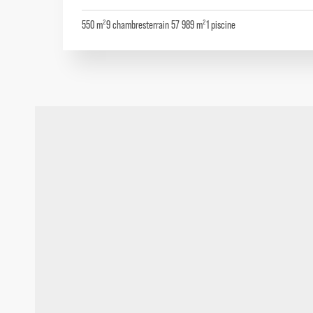
550 m²
9
chambres
terrain 57 989 m²
1
piscine