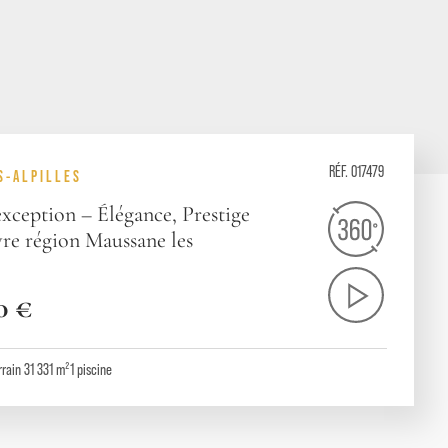
RÉF. 017479
S-ALPILLES
xception – Élégance, Prestige
vre région Maussane les
0 €
rrain 31 331 m²
1
piscine