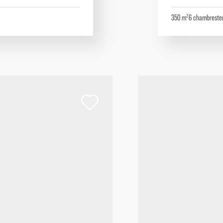
350 m²
6
chambres
te