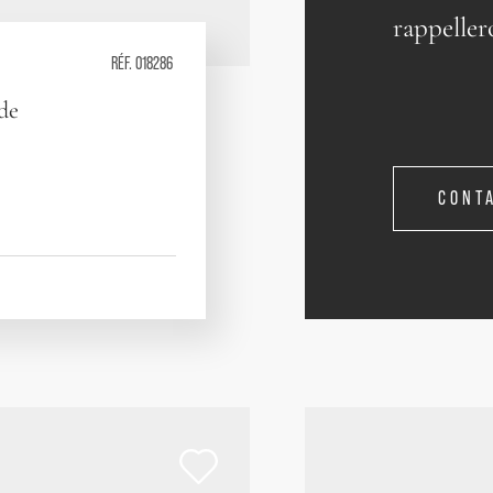
rappeller
RÉF. 018286
 de
CONT