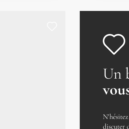
Un 
vous
N'hésitez
discuter 