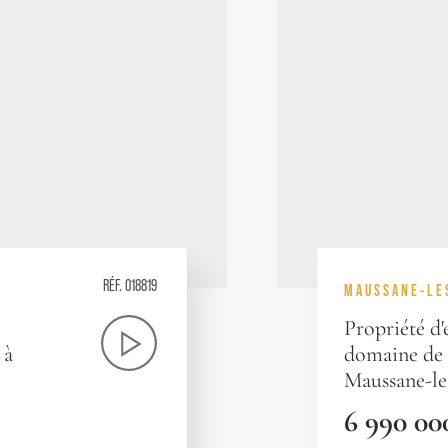
RÉF. 018819
MAUSSANE-LE
Propriété d
 à
domaine de 4
Maussane-le
6 990 00