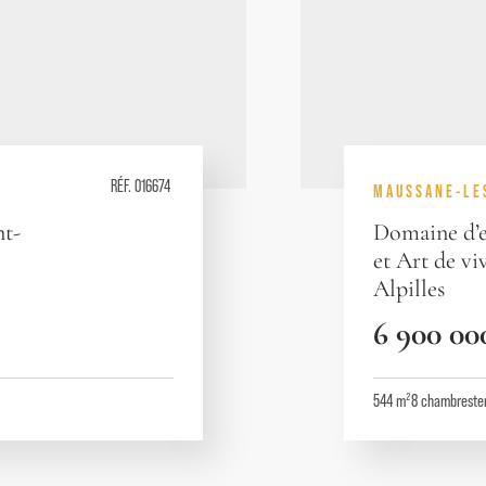
RÉF. 016674
MAUSSANE-LE
nt-
Domaine d’e
et Art de vi
Alpilles
6 900 00
544 m²
8
chambres
te