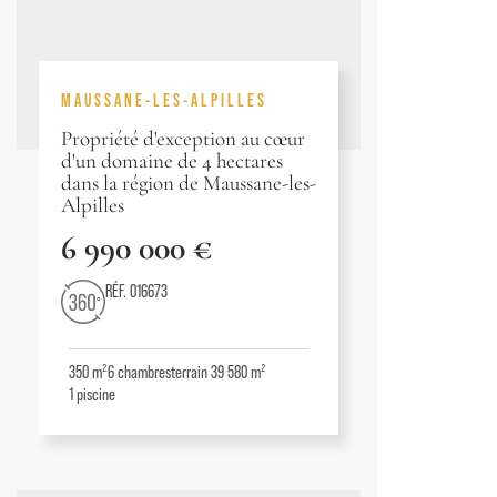
MAUSSANE-LES-ALPILLES
Propriété d'exception au cœur
d'un domaine de 4 hectares
dans la région de Maussane-les-
Alpilles
6 990 000 €
RÉF. 016673
350 m²
6
chambres
terrain 39 580 m²
1
piscine