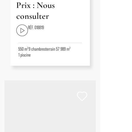
Prix : Nous
consulter
RÉF. 018819
550 m²
9
chambres
terrain 57 989 m²
1
piscine