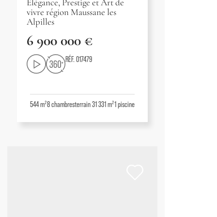
Élégance, Prestige et Art de
vivre région Maussane les
Alpilles
6 900 000 €
RÉF. 017479
544 m²
8
chambres
terrain 31 331 m²
1
piscine