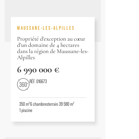
MAUSSANE-LES-ALPILLES
Propriété d'exception au cœur
d'un domaine de 4 hectares
dans la région de Maussane-les-
Alpilles
6 990 000 €
RÉF. 016673
350 m²
6
chambres
terrain 39 580 m²
1
piscine