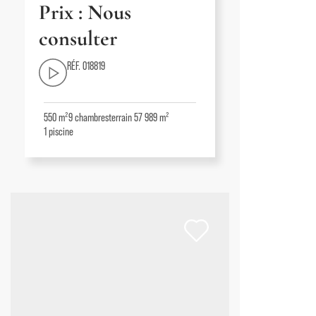
Prix : Nous
consulter
RÉF. 018819
550 m²
9
chambres
terrain 57 989 m²
1
piscine