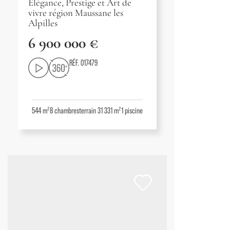
Élégance, Prestige et Art de
vivre région Maussane les
Alpilles
6 900 000 €
RÉF. 017479
544 m²
8
chambres
terrain 31 331 m²
1
piscine