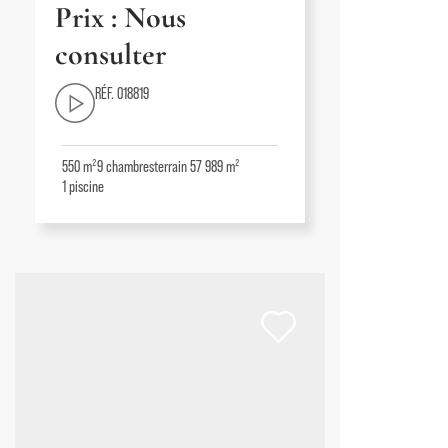
Prix : Nous
consulter
RÉF. 018819
550 m²
9
chambres
terrain 57 989 m²
1
piscine