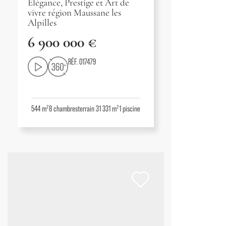
Élégance, Prestige et Art de
vivre région Maussane les
Alpilles
6 900 000 €
RÉF. 017479
544 m²
8
chambres
terrain 31 331 m²
1
piscine