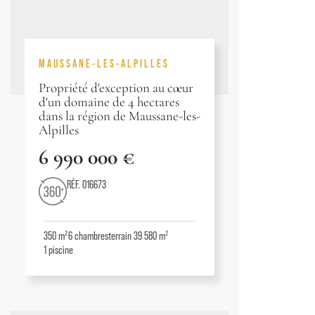
MAUSSANE-LES-ALPILLES
Propriété d'exception au cœur
d'un domaine de 4 hectares
dans la région de Maussane-les-
Alpilles
6 990 000 €
RÉF. 016673
350 m²
6
chambres
terrain 39 580 m²
1
piscine