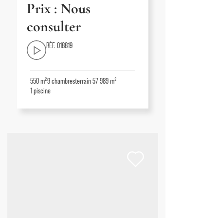
Prix : Nous
consulter
RÉF. 018819
550 m²
9
chambres
terrain 57 989 m²
1
piscine