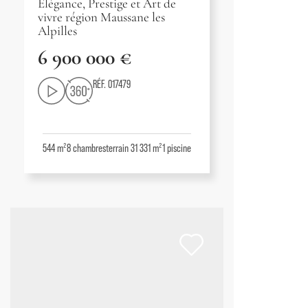
Élégance, Prestige et Art de
vivre région Maussane les
Alpilles
6 900 000 €
RÉF. 017479
544 m²
8
chambres
terrain 31 331 m²
1
piscine