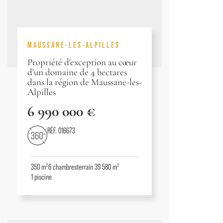
MAUSSANE-LES-ALPILLES
Propriété d'exception au cœur
d'un domaine de 4 hectares
dans la région de Maussane-les-
Alpilles
6 990 000 €
RÉF. 016673
350 m²
6
chambres
terrain 39 580 m²
1
piscine