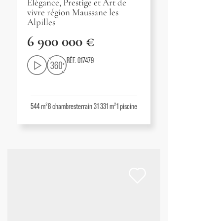
Élégance, Prestige et Art de
vivre région Maussane les
Alpilles
6 900 000 €
RÉF. 017479
544 m²
8
chambres
terrain 31 331 m²
1
piscine