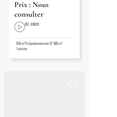
Prix : Nous
consulter
RÉF. 018819
550 m²
9
chambres
terrain 57 989 m²
1
piscine