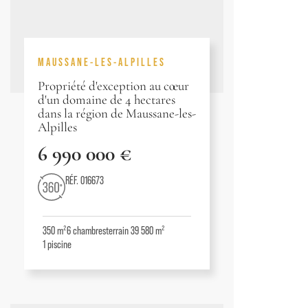
MAUSSANE-LES-ALPILLES
Propriété d'exception au cœur
d'un domaine de 4 hectares
dans la région de Maussane-les-
Alpilles
6 990 000 €
RÉF. 016673
350 m²
6
chambres
terrain 39 580 m²
1
piscine