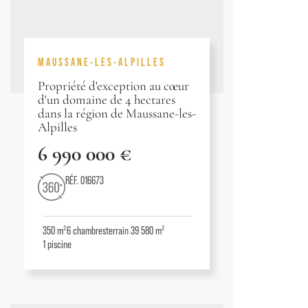
MAUSSANE-LES-ALPILLES
Propriété d'exception au cœur
d'un domaine de 4 hectares
dans la région de Maussane-les-
Alpilles
6 990 000 €
RÉF. 016673
350 m²
6
chambres
terrain 39 580 m²
1
piscine