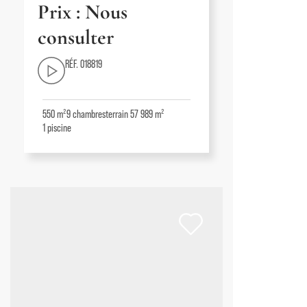
Prix : Nous
consulter
RÉF. 018819
550 m²
9
chambres
terrain 57 989 m²
1
piscine