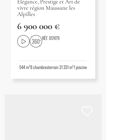
Élégance, Prestige et Art de
vivre région Maussane les
Alpilles
6 900 000 €
RÉF. 017479
544 m²
8
chambres
terrain 31 331 m²
1
piscine