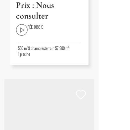
Prix : Nous
consulter
RÉF. 018819
550 m²
9
chambres
terrain 57 989 m²
1
piscine