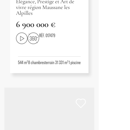
Élégance, Prestige et Art de
vivre région Maussane les
Alpilles
6 900 000 €
RÉF. 017479
544 m²
8
chambres
terrain 31 331 m²
1
piscine