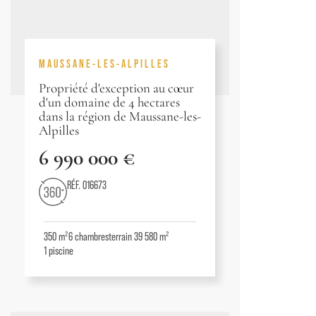
MAUSSANE-LES-ALPILLES
Propriété d'exception au cœur
d'un domaine de 4 hectares
dans la région de Maussane-les-
Alpilles
6 990 000 €
RÉF. 016673
350 m²
6
chambres
terrain 39 580 m²
1
piscine