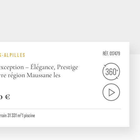
RÉF. 017479
S-ALPILLES
xception – Élégance, Prestige
vre région Maussane les
0 €
rrain 31 331 m²
1
piscine