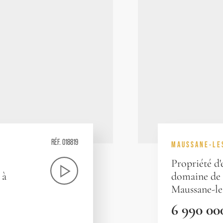
RÉF. 018819
MAUSSANE-LE
Propriété d
 à
domaine de 4
Maussane-le
6 990 00