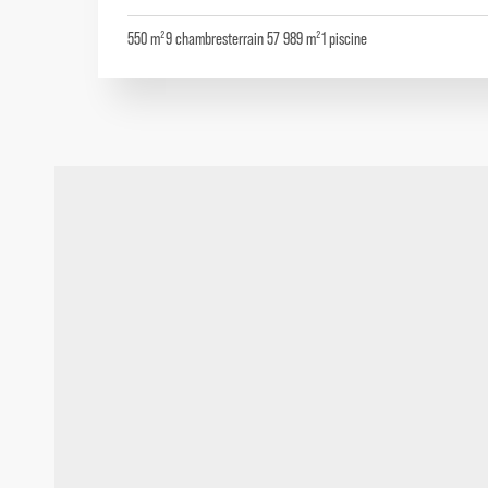
550 m²
9
chambres
terrain 57 989 m²
1
piscine