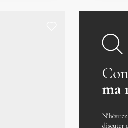
Con
ma 
N'hésitez
discuter 