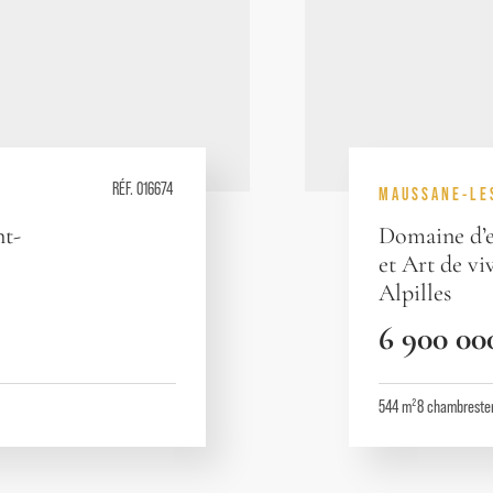
RÉF. 016674
MAUSSANE-LE
nt-
Domaine d’e
et Art de vi
Alpilles
6 900 00
544 m²
8
chambres
te