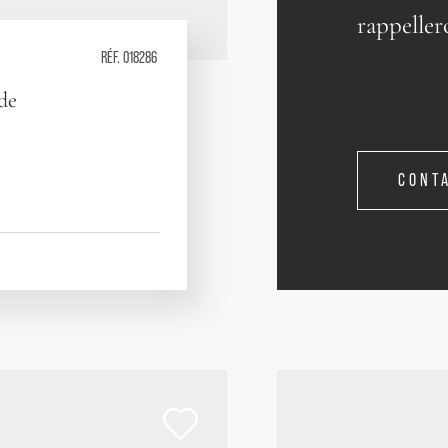
rappeller
RÉF. 018286
 de
CONT