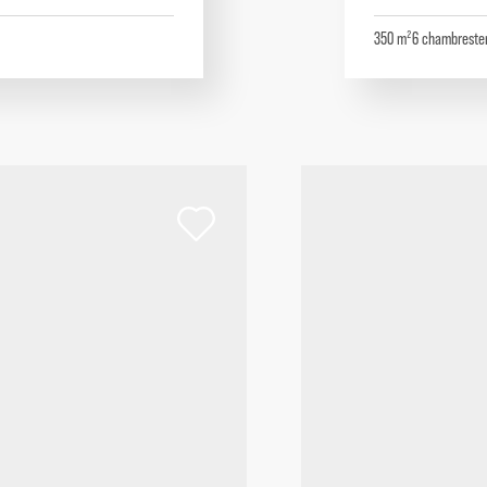
350 m²
6
chambres
te