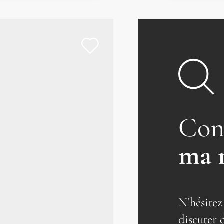
Con
ma 
N'hésitez
discuter 