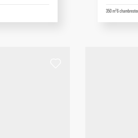
350 m²
6
chambres
te