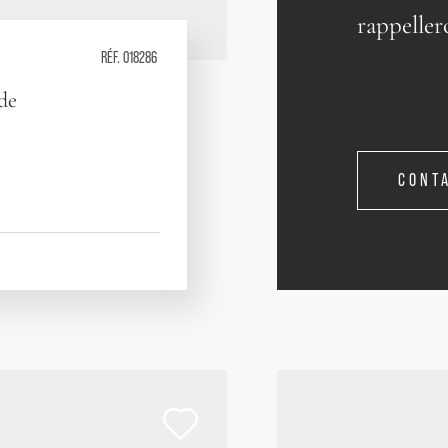
rappeller
RÉF. 018286
 de
CONT