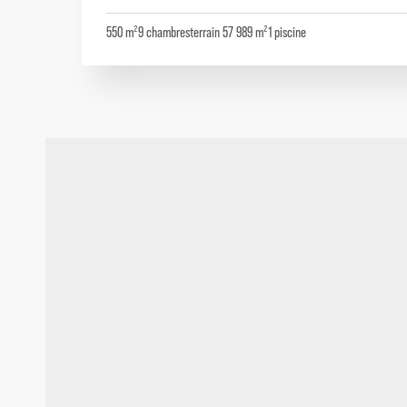
550 m²
9
chambres
terrain 57 989 m²
1
piscine