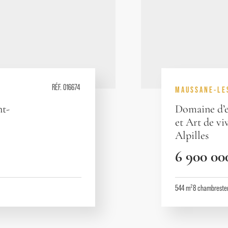
RÉF. 016674
MAUSSANE-LE
nt-
Domaine d’e
et Art de vi
Alpilles
6 900 00
544 m²
8
chambres
te