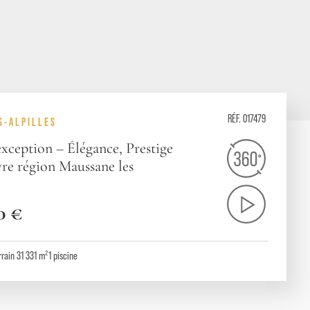
RÉF. 017479
S-ALPILLES
xception – Élégance, Prestige
vre région Maussane les
0 €
rrain 31 331 m²
1
piscine