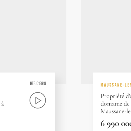
RÉF. 018819
MAUSSANE-LE
Propriété d
 à
domaine de 4
Maussane-le
6 990 00