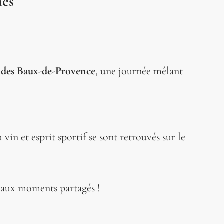
nes
e des Baux-de-Provence
, une journée mêlant
.
vin et esprit sportif se sont retrouvés sur le
beaux moments partagés !