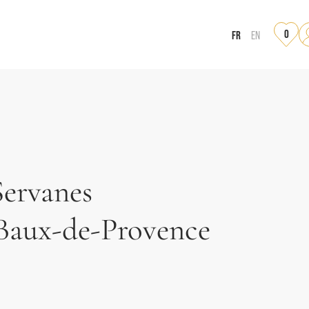
0
FR
EN
Servanes
 Baux-de-Provence