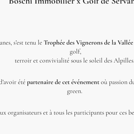
Boschi Immobilier x Golf de Serva
es, s’est tenu le
Trophée des Vignerons de la Vallé
golf,
terroir et convivialité sous le soleil des Alpilles
d’avoir été
partenaire de cet événement
où passion du 
green.
x organisateurs et à tous les participants pour ces 