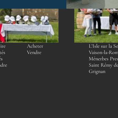
SERVICES
NOS AGENCES
ire
Acheter
L’Isle sur la S
tés
Vendre
Vaison-la-Rom
és
Ménerbes Pres
ndre
Saint Rémy de
Grignan