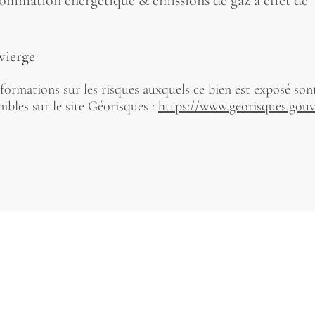
mmation énergétique & émissions de gaz à effet de
vierge
formations sur les risques auxquels ce bien est exposé son
ibles sur le site Géorisques :
https://www.georisques.gouv