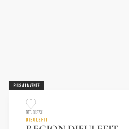
PLUS
À LA VENTE
RÉF. 012731
DIEULEFIT
REGION DIEULEFIT