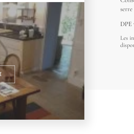
Conso
serre
DPE 
Les in
dispon
E