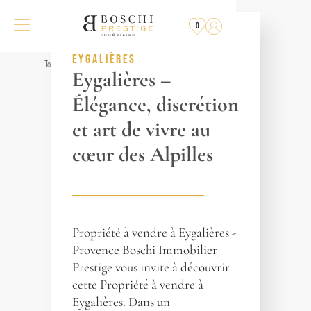
PLUS
À LA VENTE
0
RÉF. 017835
EYGALIÈRES
Tous les biens
Eygalières –
Élégance, discrétion
et art de vivre au
cœur des Alpilles
Propriété à vendre à Eygalières -
Provence Boschi Immobilier
Prestige vous invite à découvrir
cette Propriété à vendre à
Eygalières. Dans un