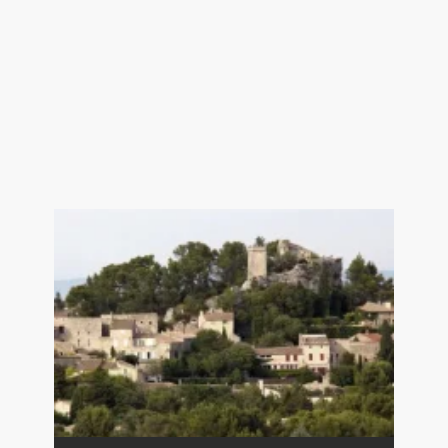
sérénité, de caractère et de prestige.
Points forts de ce Mas à vendre à
Eygalières :
- Localisation
- Pierre et charme
- Beaux volumes
Cette Propriété de Prestige est à vendre
à l'agence Boschi Immobilier Prestige
de Saint Rémy de Provence - 13210.
Elle se compose de :
--Rez de chaussée--