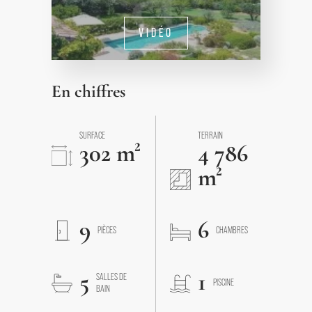
VIDÉO
En chiffres
SURFACE
TERRAIN
302 m²
4 786
m²
9
6
PIÈCES
CHAMBRES
5
1
SALLES DE
PISCINE
BAIN