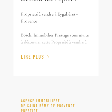
Propriété à vendre à Eygalières -
Provence
Boschi Immobilier Prestige vous invite
à découvrir cette Propriété à vendre à
Eygalières.
Dans un environnement rare, à l’abri
LIRE PLUS
des regards et pourtant à quelques pas
seulement du centre animé, cette
Propriété d’exception s’impose avec une
élégance discrète au bout d’un chemin
confidentiel, au sein d’un cadre naturel
préservé.
AGENCE IMMOBILIÈRE
DE SAINT RÉMY DE PROVENCE
PRESTIGE