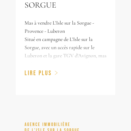
SORGUE
Mas à vendre L'Isle sur la Sorgue -
Provence - Luberon
Situé en campagne de L'Isle sur la
Sorgue, avec un accès rapide sur le
Luberon et la gare TGV d'Avignon, mas
authentique mitoyen à vendre d'environ
309 m², il se compose d'une habitation
LIRE PLUS
principale et d'un gîte. L'habitation
principale offre au rez de chaussée un
séjour, une cuisine équipée, une
buanderie, une cave, un wc et des
rangements. Au 1er étage vous
trouverez 4 chambres et une salle de
AGENCE IMMOBILIÈRE
bains avec wc. Le gîte se compose au rez
DE L’ISLE SUR LA SORGUE