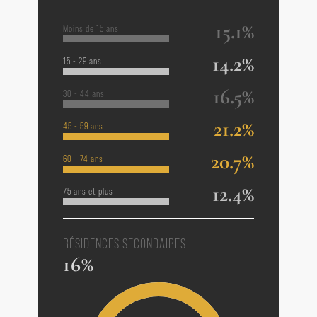
15.1%
Moins de 15 ans
14.2%
15 - 29 ans
16.5%
30 - 44 ans
21.2%
45 - 59 ans
20.7%
60 - 74 ans
12.4%
75 ans et plus
RÉSIDENCES SECONDAIRES
16%