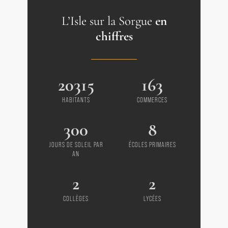
L’Isle sur la Sorgue
en
chiffres
20315
163
HABITANTS
COMMERCES
300
8
JOURS DE SOLEIL PAR
ÉCOLES PRIMAIRES
AN
2
2
COLLÈGES
LYCÉES