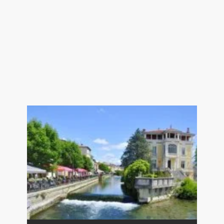
Chambre en mezzanine 10 m²
---Piscine chauffée 10x5
---Chalet en bois
---Boulodrome
Agence immobilière de Prestige L'Isle
sur la Sorgue - Pays des Sorgues et
Monts de Vaucluse