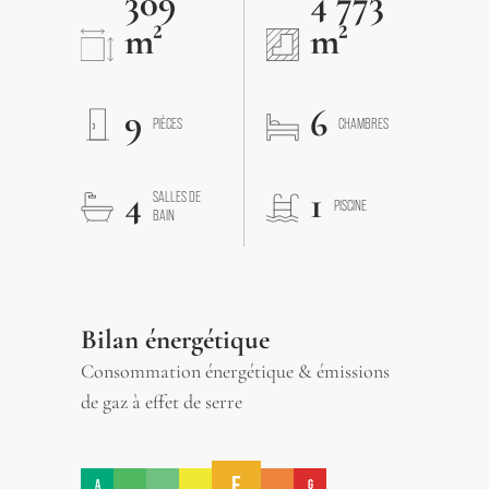
309
4 773
m²
m²
9
6
PIÈCES
CHAMBRES
4
1
SALLES DE
PISCINE
BAIN
Bilan énergétique
Consommation énergétique & émissions
de gaz à effet de serre
E
A
G