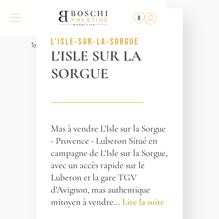
PLUS
À LA VENTE
0
RÉF. 014932
L'ISLE-SUR-LA-SORGUE
Tous les biens
L'ISLE SUR LA
SORGUE
Mas à vendre L'Isle sur la Sorgue
- Provence - Luberon Situé en
campagne de L'Isle sur la Sorgue,
avec un accès rapide sur le
Luberon et la gare TGV
d'Avignon, mas authentique
mitoyen à vendre...
Lire la suite