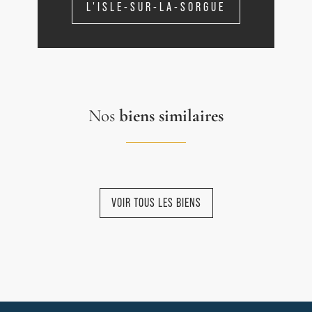
L'ISLE-SUR-LA-SORGUE
Nos
biens similaires
VOIR TOUS LES BIENS
NOUVEAUTÉ
COMPROMIS
NOUVEAUTÉ
COMPROMIS
NOUVEAUTÉ
SIGNÉ
SIGNÉ
EXCLUSIVITÉ