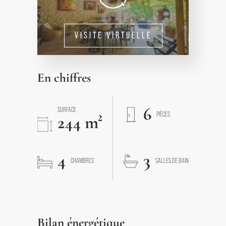
VISITE VIRTUELLE
En chiffres
6
SURFACE
PIÈCES
244 m²
4
3
CHAMBRES
SALLES DE BAIN
Bilan énergétique