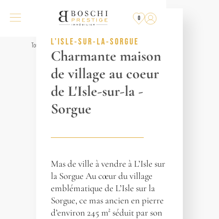
PLUS
À LA VENTE
0
RÉF. 018138
L'ISLE-SUR-LA-SORGUE
Tous les biens
Charmante maison
de village au coeur
de L'Isle-sur-la -
Sorgue
Mas de ville à vendre à L’Isle sur
la Sorgue Au cœur du village
emblématique de L’Isle sur la
Sorgue, ce mas ancien en pierre
d’environ 245 m² séduit par son