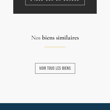
Nos
biens similaires
VOIR TOUS LES BIENS
NOUVEAUTÉ
NOUVEAUTÉ
NOUVEAUTÉ
COMPROMIS
NOUVEAUTÉ
SIGNÉ