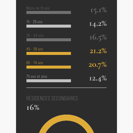
15.1%
Moins de 15 ans
14.2%
15 - 29 ans
16.5%
30 - 44 ans
21.2%
45 - 59 ans
20.7%
60 - 74 ans
12.4%
75 ans et plus
RÉSIDENCES SECONDAIRES
16%