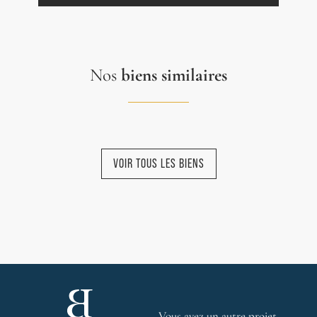
Nos
biens similaires
VOIR TOUS LES BIENS
NOUVEAUTÉ
NOUVEAUTÉ
NOUVEAUTÉ
COMPROMIS
NOUVEAUTÉ
SIGNÉ
EXCLUSIVITÉ
EXCLUSIVITÉ
Vous avez un autre projet