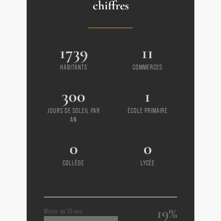
chiffres
microstation conforme
Agence immobilière Dieulefit - La
1739
11
Bégude de Mazenc - Marsanne
HABITANTS
COMMERCES
300
1
JOURS DE SOLEIL PAR
ÉCOLE PRIMAIRE
AN
0
0
COLLÈGE
LYCÉE
19%
Moins de 15 ans