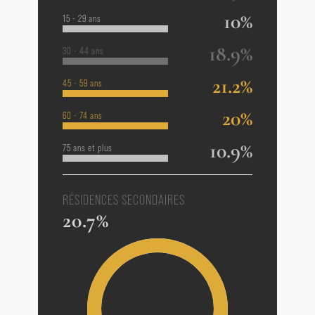
10%
15 - 29 ans
18.9%
30 - 44 ans
21.2%
45 - 59 ans
20%
60 - 74 ans
10.9%
75 ans et plus
RÉSIDENCES SECONDAIRES
20.7%