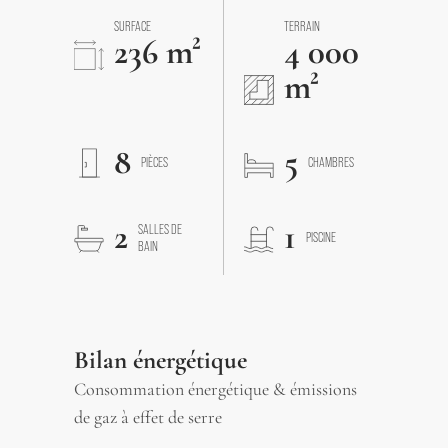
SURFACE
TERRAIN
236 m²
4 000
m²
8
5
PIÈCES
CHAMBRES
2
1
SALLES DE
PISCINE
BAIN
Bilan énergétique
Consommation énergétique & émissions
de gaz à effet de serre