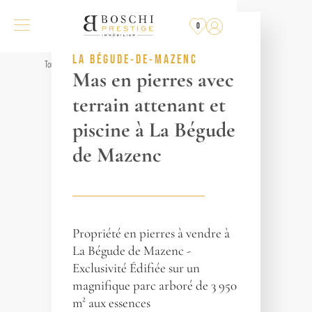
EXCLUSIVITÉ
0
RÉF. 018881
LA BÉGUDE-DE-MAZENC
Tous les biens
Mas en pierres avec
terrain attenant et
piscine à La Bégude
de Mazenc
Propriété en pierres à vendre à
La Bégude de Mazenc -
Exclusivité Édifiée sur un
magnifique parc arboré de 3 950
m² aux essences