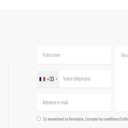
Salon avec cheminée 16m²
Toilettes 2m²
Buanderie 14m²
---1er étage---
Chambre avec salle de bain et dressing 28.
Chambre 17.50m²
Chambre 16.50m²
Chambre avec salle d'eau et toilettes 18m²
Bureau 10m²
palier 3m²
+33
Dégagement 9m²
-Gite T3 45m²
-Gite T3 55m²
En soumettant ce formulaire, j'accepte les conditions d'uti