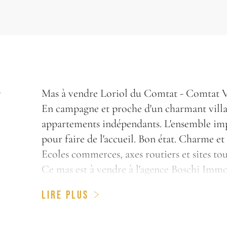
U
Mas à vendre Loriol du Comtat - Comtat V
En campagne et proche d'un charmant vill
T
appartements indépendants. L'ensemble impl
pour faire de l'accueil. Bon état. Charme et
Ecoles commerces, axes routiers et sites tou
Ce mas est à vendre à l'agence Boschi Immo
LIRE PLUS
Entrée 15m²
Séjour / Cuisine 52.50m²