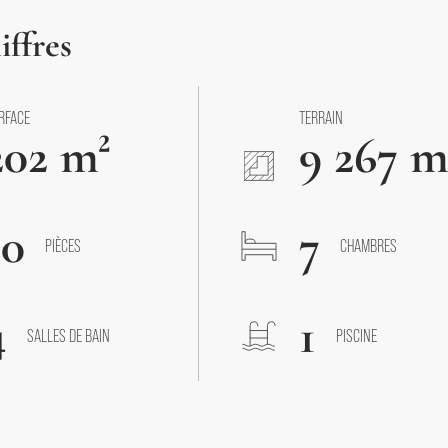
iffres
RFACE
TERRAIN
202 m²
9 267 m
10
7
PIÈCES
CHAMBRES
4
1
SALLES DE BAIN
PISCINE