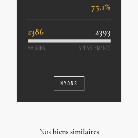
75.1%
2386
2393
MAISONS
APPARTEMENTS
NYONS
Nos
biens similaires