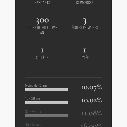
HABITANTS
COMMERCES
300
3
JOURS DE SOLEIL PAR
ÉCOLES PRIMAIRES
AN
1
1
COLLÈGE
LYCÉE
10.07%
Moins de 15 ans
10.02%
15 - 29 ans
11.08%
30 - 44 ans
16.09%
45 - 59 ans