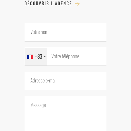
Salle de bains 6 m²
DÉCOUVRIR L'AGENCE
WC 1,5 m²
Dressing / Buanderie 7 m²
Chambre avec lavabo 9 m²
Chambre avec salle de bain 13 m²
Grenier 25 m²
+33
--Appartement T3 environ 75 m²
--Appartement T2 environ 38 m²
--Bureau indépendant avec salle d'eau et
WC à rénover 38 m²
--Garage/Atelier 44 m²
--Cabanon pierre 18 m²
--Piscine de 10 x 5