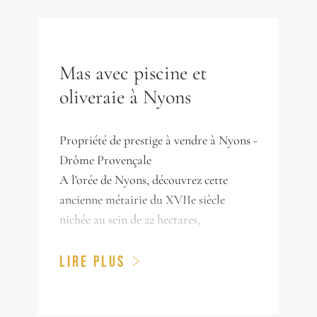
Mas avec piscine et
oliveraie à Nyons
Propriété de prestige à vendre à Nyons -
Drôme Provençale
A l'orée de Nyons, découvrez cette
ancienne métairie du XVIIe siècle
nichée au sein de 22 hectares,
magnifiquement arboré d'oliviers
centenaires, d'abricotiers, de chênes et
LIRE PLUS
de bois. Située au cœur de la Provence,
cette demeure offre environ 300 m²