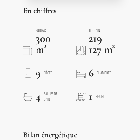
En chiffres
SURFACE
TERRAIN
300
219
m²
127 m²
9
6
PIÈCES
CHAMBRES
4
1
SALLES DE
PISCINE
BAIN
Bilan énergétique