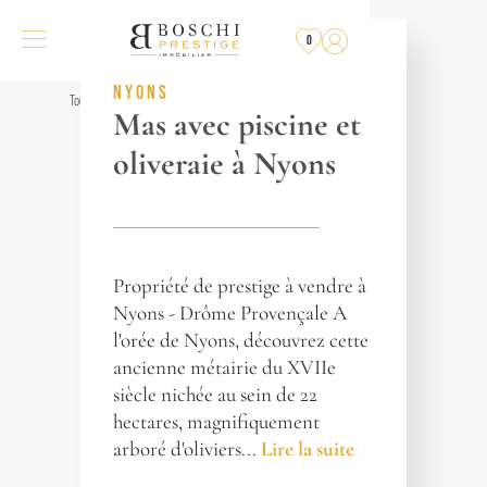
PLUS
À LA VENTE
0
RÉF. 016853
NYONS
Tous les biens
Mas avec piscine et
oliveraie à Nyons
Propriété de prestige à vendre à
Nyons - Drôme Provençale A
l'orée de Nyons, découvrez cette
ancienne métairie du XVIIe
siècle nichée au sein de 22
hectares, magnifiquement
arboré d'oliviers...
Lire la suite