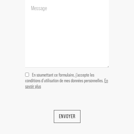
prête aussi bien à une maison de famille
qu’à un projet de chambres d’hôtes de
prestige.
Si vous rêvez d’un lieu où art de vivre
provençal, tranquillité et raffinement se
conjuguent à quelques minutes
seulement des axes TGV et
autoroutiers, cette propriété rare saura
En soumettant ce formulaire, j'accepte les
vous séduire.
conditions d'utilisation de mes données personnelles.
En
savoir plus
Cette propriété est à vendre à l'agence
BOSCHI Immobilier de L'Isle-sur-la-
Sorgue 84800.
ENVOYER
Elle se compose de :