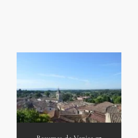
m² accès terrasse
Suite 1 : chambre avec climatisation,
salle de bains et WC accès jardin 29.75
m²
- Local technique / chaufferie 25 m²
-Premier étage-
Palier / couloir
Chambre 2 avec salle d'eau, WC et
climatisation 19.50 m²
Suite 3 : Chambre avec salle de bains,
WC et salon 33 m² accès indépendant
Chambre 4 avec salle de bains, WC et
climatisation 25 m²
Suite 5 : Chambre avec salle de bains,