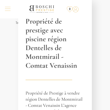
RÉF. 018378
0
BEAUMES-DE-VENISE
Propriété de
Tous les biens
prestige avec
piscine région
Dentelles de
Montmirail -
Comtat Venaissin
Propriété de Prestige à vendre
région Dentelles de Montmirail
- Comtat Venaissin L’agence