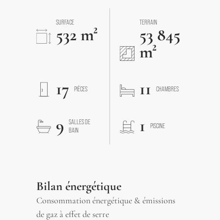
SURFACE
TERRAIN
532 m²
53 845
m²
17
11
PIÈCES
CHAMBRES
9
1
SALLES DE
PISCINE
BAIN
Bilan énergétique
Consommation énergétique & émissions
de gaz à effet de serre