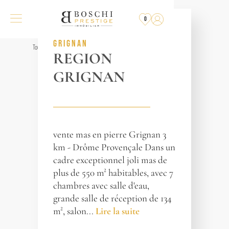
PLUS
À LA VENTE
0
RÉF. 011973
GRIGNAN
Tous les biens
REGION
GRIGNAN
vente mas en pierre Grignan 3
km - Drôme Provençale Dans un
cadre exceptionnel joli mas de
plus de 550 m² habitables, avec 7
chambres avec salle d'eau,
grande salle de réception de 134
m², salon...
Lire la suite