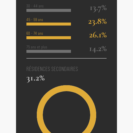
13.7%
30 - 44 ans
23.8%
45 - 59 ans
26.1%
60 - 74 ans
14.2%
75 ans et plus
RÉSIDENCES SECONDAIRES
31.2%