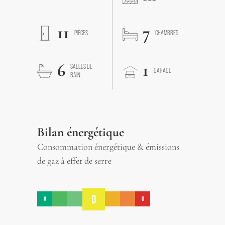
11
7
PIÈCES
CHAMBRES
6
1
SALLES DE
GARAGE
BAIN
Bilan énergétique
Consommation énergétique & émissions
de gaz à effet de serre
D
A
G