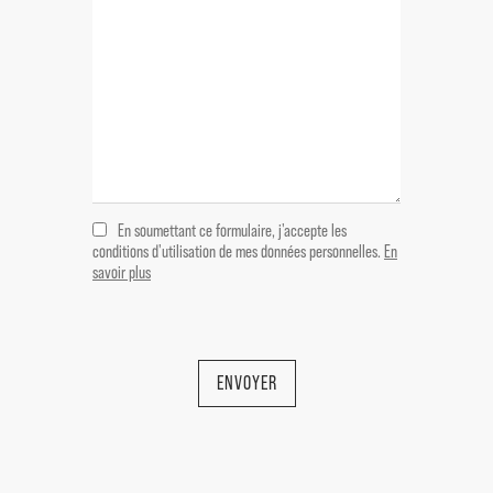
Chambre + mezzanine accès terrasse 16
m²
----Garage + Chaufferie (49 m²)
Immobilier de prestige Grignan -
Drôme Provençale
En soumettant ce formulaire, j'accepte les
conditions d'utilisation de mes données personnelles.
En
savoir plus
ENVOYER