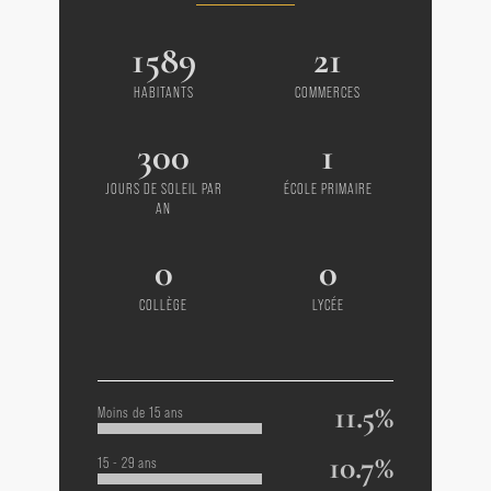
1589
21
HABITANTS
COMMERCES
300
1
JOURS DE SOLEIL PAR
ÉCOLE PRIMAIRE
AN
0
0
COLLÈGE
LYCÉE
11.5%
Moins de 15 ans
10.7%
15 - 29 ans