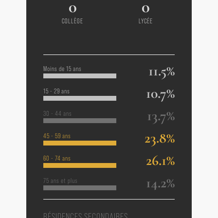
0
0
COLLÈGE
LYCÉE
11.5%
Moins de 15 ans
10.7%
15 - 29 ans
13.7%
30 - 44 ans
23.8%
45 - 59 ans
26.1%
60 - 74 ans
14.2%
75 ans et plus
RÉSIDENCES SECONDAIRES