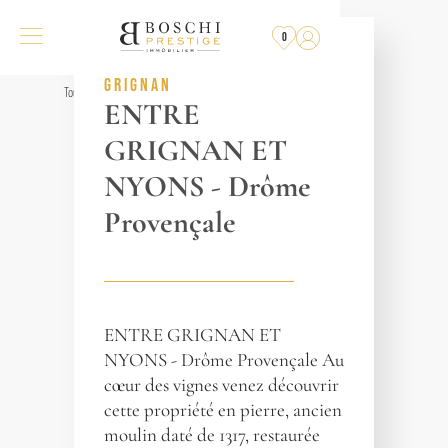
PLUS
À LA VENTE
0
RÉF. 014580
GRIGNAN
Tous les biens
ENTRE
GRIGNAN ET
NYONS - Drôme
Provençale
ENTRE GRIGNAN ET
NYONS - Drôme Provençale Au
cœur des vignes venez découvrir
cette propriété en pierre, ancien
moulin daté de 1317, restaurée