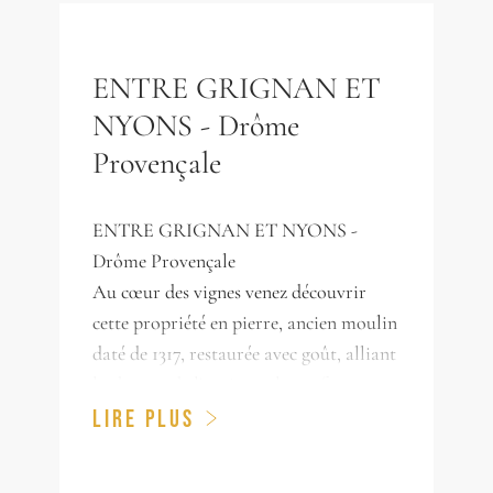
ENTRE GRIGNAN ET
NYONS - Drôme
Provençale
ENTRE GRIGNAN ET NYONS -
Drôme Provençale
Au cœur des vignes venez découvrir
cette propriété en pierre, ancien moulin
daté de 1317, restaurée avec goût, alliant
le charme de l'ancien et le confort
moderne. La propriété se compose
LIRE PLUS
d'une maison principale d'environ 210
m² offrant un beau Salon lumineux, une