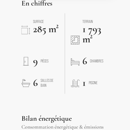
En chiffres
SURFACE
TERRAIN
285 m²
1 793
m²
9
6
PIÈCES
CHAMBRES
6
1
SALLES DE
PISCINE
BAIN
Bilan énergétique
Consommation énergétique & émissions