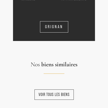
GRIGNAN
Nos
biens similaires
VOIR TOUS LES BIENS
NOUVEAUTÉ
VENDU
NOUVEAUTÉ
NOUVEAUTÉ
NOUVEAUTÉ
PAR L'AGENCE
EXCLUSIVITÉ