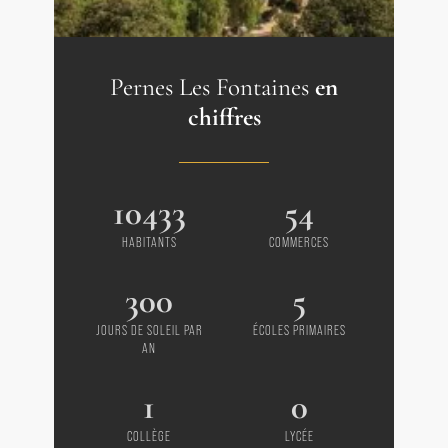
Pernes Les Fontaines
en
chiffres
10433
54
HABITANTS
COMMERCES
300
5
JOURS DE SOLEIL PAR
ÉCOLES PRIMAIRES
AN
1
0
COLLÈGE
LYCÉE