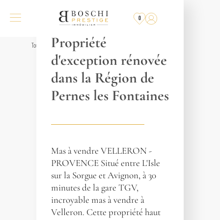
RÉF. 018278
0
PERNES-LES-FONTAINES
Propriété
Tous les biens
d'exception rénovée
dans la Région de
Pernes les Fontaines
Mas à vendre VELLERON -
PROVENCE Situé entre L'Isle
sur la Sorgue et Avignon, à 30
minutes de la gare TGV,
incroyable mas à vendre à
Velleron. Cette propriété haut