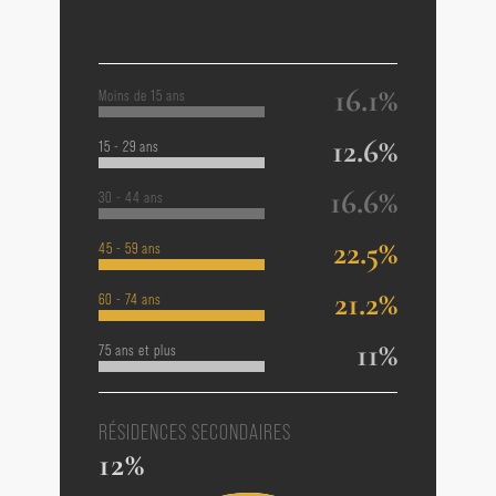
16.1%
Moins de 15 ans
12.6%
15 - 29 ans
16.6%
30 - 44 ans
22.5%
45 - 59 ans
21.2%
60 - 74 ans
11%
75 ans et plus
RÉSIDENCES SECONDAIRES
12%