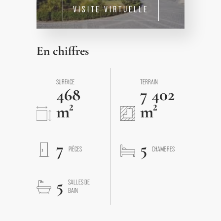
VISITE VIRTUELLE
En chiffres
SURFACE
TERRAIN
468
7 402
m²
m²
7
5
PIÈCES
CHAMBRES
5
SALLES DE
BAIN