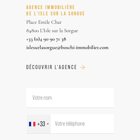
sur une allée donnant sur un triple
AGENCE IMMOBILIÈRE
garage, une immense oliveraie et un
DE L’ISLE SUR LA SORGUE
platane.
Place Emile Char
84800 L’Isle sur la Sorgue
Prestations hauts de gammes,
+33 (0)4 90 90 71 38
authenticité et charme de la Provence
islesurlasorgue@boschi-immobilier.com
sont au rendez vous.
DÉCOUVRIR L'AGENCE
Ce mas est à vendre à l'agence Boschi
Immobilier de L'Isle sur la Sorgue,
84800.
Il se compose de:
+33
---Rez de chaussée---