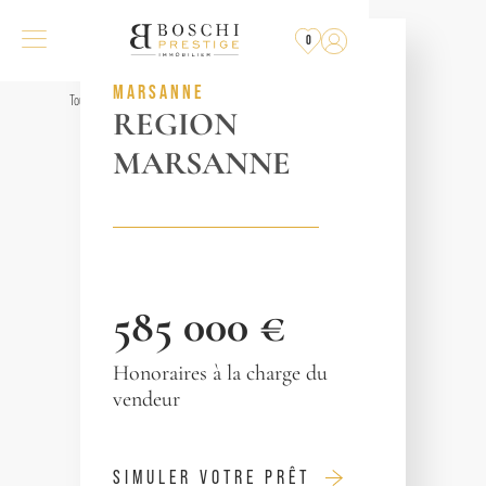
PLUS
À LA VENTE
0
RÉF. 012534
MARSANNE
Tous les biens
REGION
MARSANNE
585 000 €
Honoraires à la charge du
vendeur
SIMULER VOTRE PRÊT