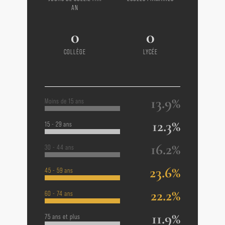
AN
0
0
COLLÈGE
LYCÉE
13.9%
Moins de 15 ans
12.3%
15 - 29 ans
16.2%
30 - 44 ans
23.6%
45 - 59 ans
22.2%
60 - 74 ans
11.9%
75 ans et plus