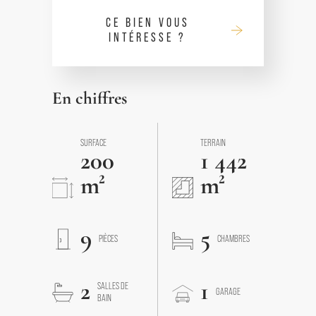
CE BIEN VOUS
INTÉRESSE ?
En chiffres
SURFACE
TERRAIN
200
1 442
m²
m²
9
5
PIÈCES
CHAMBRES
2
1
SALLES DE
GARAGE
BAIN