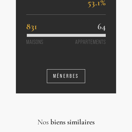
53.1%
831
64
MAISONS
APPARTEMENTS
MÉNERBES
Nos
biens similaires