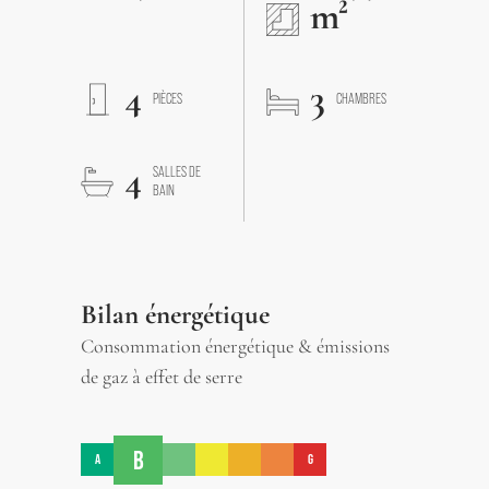
m²
4
3
PIÈCES
CHAMBRES
4
SALLES DE
BAIN
Bilan énergétique
Consommation énergétique & émissions
de gaz à effet de serre
B
A
G