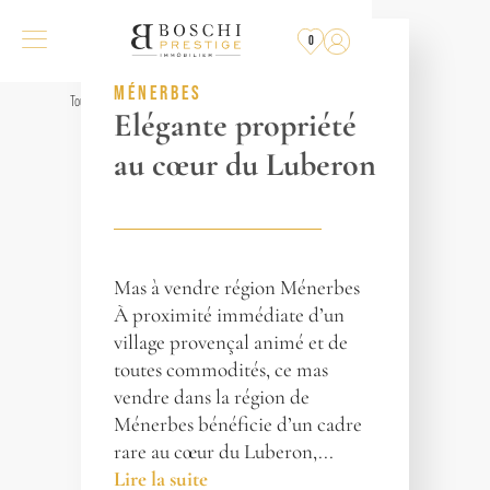
PLUS
À LA VENTE
0
RÉF. 018196
MÉNERBES
Tous les biens
Elégante propriété
au cœur du Luberon
Mas à vendre région Ménerbes
À proximité immédiate d’un
village provençal animé et de
toutes commodités, ce mas
vendre dans la région de
Ménerbes bénéficie d’un cadre
rare au cœur du Luberon,...
Lire la suite