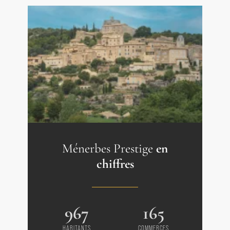
Chambre ensuite avec dressing et salle
d'eau wc 31m²
Chambre ensuite avec dressing et salle
d'eau wc 32 m²
- - Cave 18m²
- - Chaufferie 12m²
Agence Boschi Immobilier Prestige
Luberon - Ménerbes - Coustellet
Ménerbes Prestige
en
chiffres
967
165
HABITANTS
COMMERCES