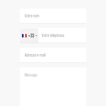
La maison comprend également trois
suites spacieuses, chacune avec salle
d’eau et dressing, une salle de jeux, un
atelier et une cave en sous-sol.
+33
Édifiée sur un terrain clos et arboré de 1
074 m², la propriété s’agrémente d’une
cour ensoleillée bordée d’oliviers, d’un
majestueux figuier et d’une treille
ombragée, offrant un cadre idyllique
pour savourer la douceur du climat
méditerranéen.
Points forts de ce mas à vendre dans le
Luberon :