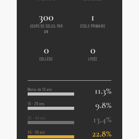
300
1
JOURS DE SOLEIL PAR
ÉCOLE PRIMAIRE
AN
0
0
COLLÈGE
LYCÉE
11.3%
Moins de 15 ans
9.8%
15 - 29 ans
13.4%
30 - 44 ans
22.8%
45 - 59 ans