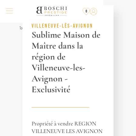
VENDU
PAR L'AGENCE
0
RÉF. 015363
VILLENEUVE-LÈS-AVIGNON
Tous les biens
Sublime Maison de
Maître dans la
région de
Villeneuve-les-
Avignon -
Exclusivité
Propriété à vendre REGION
VILLENEUVE LES AVIGNON