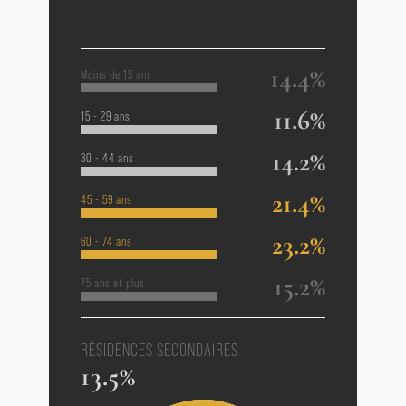
14.4%
Moins de 15 ans
11.6%
15 - 29 ans
14.2%
30 - 44 ans
21.4%
45 - 59 ans
23.2%
60 - 74 ans
15.2%
75 ans et plus
RÉSIDENCES SECONDAIRES
13.5%