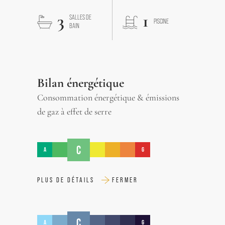
3
1
SALLES DE
PISCINE
BAIN
Bilan énergétique
Consommation énergétique & émissions
de gaz à effet de serre
C
A
G
PLUS DE DÉTAILS
FERMER
C
A
G