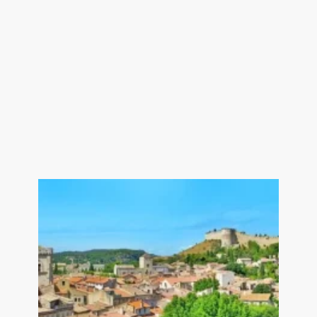
Dressing 8 m²
Chambre 2 24 m²
Chambre 3 16 m²
Salle de bains 7.5 m²
Chambre 4 en suite avec salle d'eau 24
m²
WC 2 m²
---2ème Etage---
Chambre + Salon 92 m²
Salle d'eau avec WC 5 m²
Immobilier de prestige Saint-Rémy de
Provence - Les Alpilles