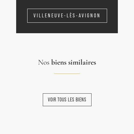
VILLENEUVE-LÈS-AVIGNON
Nos
biens similaires
VOIR TOUS LES BIENS
NOUVEAUTÉ
NOUVEAUTÉ
NOUVEAUTÉ
NOUVEAUTÉ
NOUVEAUTÉ