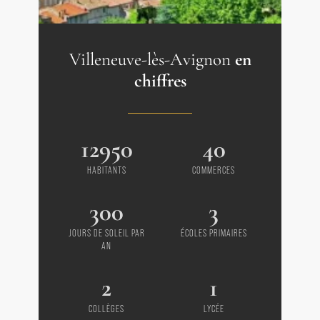
Villeneuve-lès-Avignon
en
chiffres
12950
40
HABITANTS
COMMERCES
300
3
JOURS DE SOLEIL PAR
ÉCOLES PRIMAIRES
AN
2
1
COLLÈGES
LYCÉE