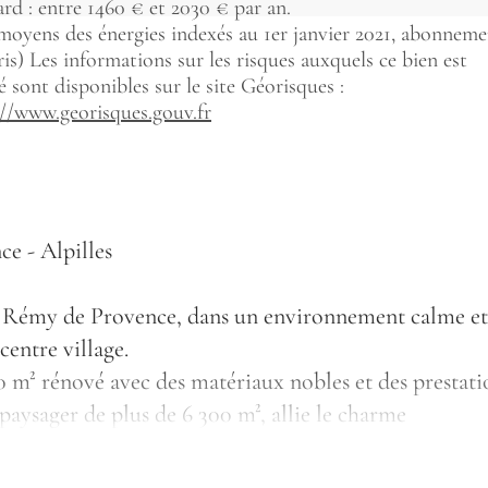
rd : entre 1460 € et 2030 € par an.
 moyens des énergies indexés au 1er janvier 2021, abonnem
s) Les informations sur les risques auxquels ce bien est
 sont disponibles sur le site Géorisques :
://www.georisques.gouv.fr
e - Alpilles
nt Rémy de Provence, dans un environnement calme et
entre village.
 m² rénové avec des matériaux nobles et des prestati
aysager de plus de 6 300 m², allie le charme
ne raffiné.