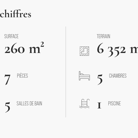
chiffres
SURFACE
TERRAIN
260 m²
6 352 
7
5
PIÈCES
CHAMBRES
5
1
SALLES DE BAIN
PISCINE