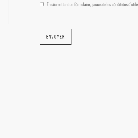
En soumettant ce formulaire, j'accepte les conditions d'uti
13210.
Elle se compose de :
ENVOYER
--Rez de chaussée--
Entrée 12 m²
Salle à manger/Cuisine équipée 52 m²
Buanderie 4.5 m²
Salon avec cheminée 36 m²
Suite 17 m² avec salle d'eau 5.5 m²
Toilettes 4.5 m²
--Cellier/Chaufferie
--1er étage--
Suite 17.5 m² avec salle d'eau 4 m²