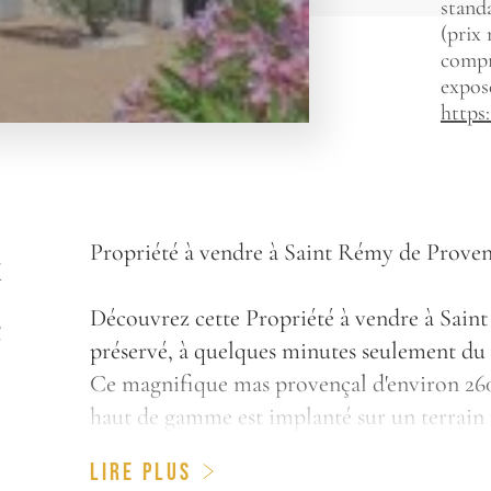
standa
(prix
compri
exposé
https
t
Propriété à vendre à Saint Rémy de Provenc
e
Découvrez cette Propriété à vendre à Sai
préservé, à quelques minutes seulement du c
Ce magnifique mas provençal d'environ 260
haut de gamme est implanté sur un terrain p
authentique de la pierre à un confort moder
LIRE PLUS