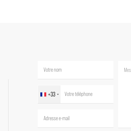
Dès l'entrée, vous serez séduit par l’atmosp
équipée, baignée de lumière, s’ouvre sur u
sur le jardin orienté plein sud. Le salon, él
terrasse agrémentée d'une fontaine en pierre
La maison dispose de cinq suites généreuse
confort optimal pour recevoir famille et am
À l’extérieur, le jardin paysager soigneuse
d’un vaste espace détente et d’un pool hou
jours provençaux.
+33
Ce mas rare à la vente constitue une vérita
naturel d’exception.
Cette Propriété est à vendre à l'agence Bo