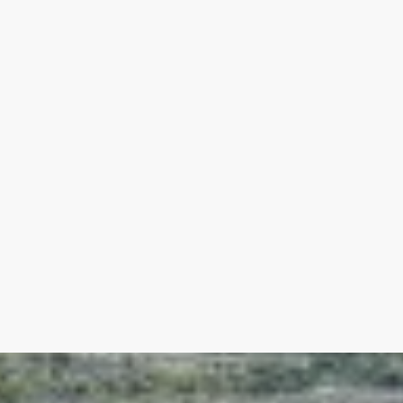
Suite 17.5 m² avec salle d'eau 4 m²
Suite 14.5 m² avec salle d'eau 3.5 m²
Suite 15 m² avec salle d'eau 5 m²
--Piscine
--Pool house
--Local technique
--Borne voiture électrique
Agence immobilière de Prestige Saint Rémy