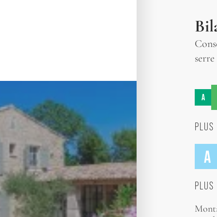
Bil
Conso
serre
A
PLUS 
A
PLUS 
Monta