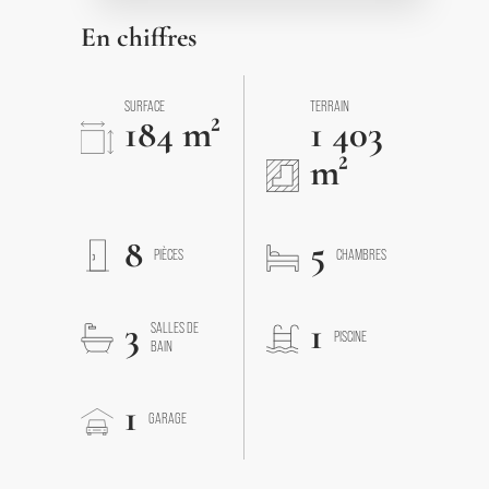
En chiffres
SURFACE
TERRAIN
184 m²
1 403
m²
8
5
PIÈCES
CHAMBRES
3
1
SALLES DE
PISCINE
BAIN
1
GARAGE