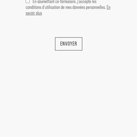
En soumettant ce formulaire, j'accepte les
conditions d'utilisation de mes données personnelles.
En
Immobilier de prestige Vaison la
savoir plus
Romaine - Vaucluse
ENVOYER