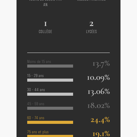
AN
1
2
COLLÈGE
LYCÉES
13.7%
Moins de 15 ans
10.09%
15 - 29 ans
13.06%
30 - 44 ans
18.02%
45 - 59 ans
24.4%
60 - 74 ans
19.1%
75 ans et plus