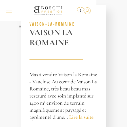
VENDU
PAR L'AGENCE
0
RÉF. 012960
VAISON-LA-ROMAINE
Tous les biens
VAISON LA
ROMAINE
Mas à vendre Vaison la Romaine
- Vaucluse Au cœur de Vaison La
Romaine, très beau beau mas
restauré avec soin implanté sur
1400 m² environ de terrain
magnifiquement paysagé et
agrémenté d'une...
Lire la suite