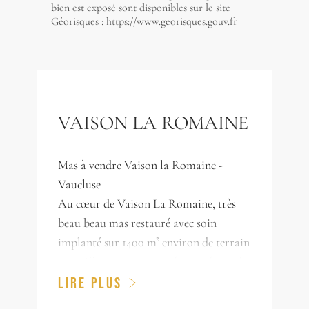
bien est exposé sont disponibles sur le site
Géorisques :
https://www.georisques.gouv.fr
VAISON LA ROMAINE
Mas à vendre Vaison la Romaine -
Vaucluse
Au cœur de Vaison La Romaine, très
beau beau mas restauré avec soin
implanté sur 1400 m² environ de terrain
magnifiquement paysagé et agrémenté
d'une piscine. Cette bâtisse en pierres
LIRE PLUS
apparentes offre de vastes et lumineuses