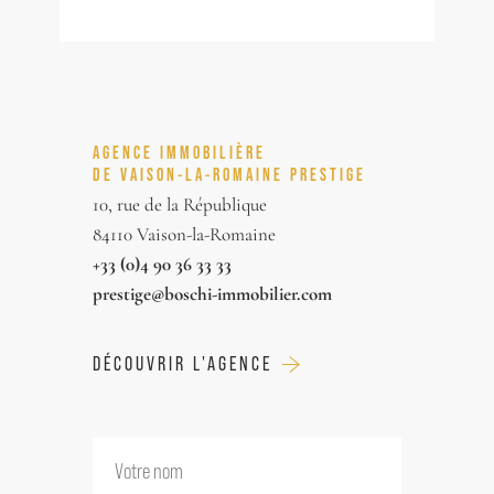
pièces de jour ainsi que 5 chambres, un
garage. Charme, Caractère et
Emplacement central de premier ordre !
---Rez de chaussée---
AGENCE IMMOBILIÈRE
Séjour Salon avec poêle à bois et accès
DE VAISON-LA-ROMAINE PRESTIGE
extérieur 58.5m²
10, rue de la République
Cuisine équipée Salle à manger accès
84110 Vaison-la-Romaine
extérieur 39m²
+33 (0)4 90 36 33 33
Salle de bains/WC 4.5m²
prestige@boschi-immobilier.com
Cellier/buanderie 5m²
Cave 4.5m²
DÉCOUVRIR L'AGENCE
---Premier étage---
Palier Dégagement 9m²
Chambre sous rampants 19m²