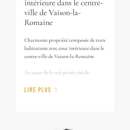
intérieure dans le centre-
ville de Vaison-la-
Romaine
Charmante propriété composée de trois
habitations avec cour intérieure dans le
centre-ville de Vaison-la-Romaine
Au cœur de la très prisée cité de
Vaison-la-Romaine, l’agence BOSCHI
Immobilier Prestige vous propose de
LIRE PLUS
découvrir une propriété de caractère au
charme d’inspiration toscane, organisée
autour d’une ravissante cour intérieure
intimiste, sublimée par un élégant
bassin.