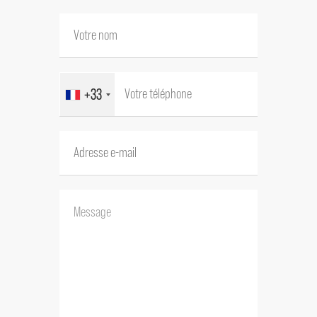
terrasses, dont l’une exposée au soleil
couchant, invitant à profiter
pleinement des douces soirées
provençales.
+33
La seconde maison, empreinte du
charme du début du XXe siècle, dévoile
une élégante distribution desservie par
un bel escalier, et accueille deux
chambres ainsi que de l'espace ce jour,
avec de belles connexions possibles avec
la maison principale.
La troisième habitation, plus intime,
s’organise autour de la cour et offre
trois chambres supplémentaires, idéale