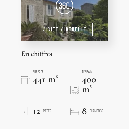
VISITE VIRTUELLE
En chiffres
SURFACE
TERRAIN
441 m²
400
m²
12
8
PIÈCES
CHAMBRES