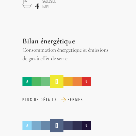
4
SALLES DE
BAIN
Bilan énergétique
Consommation énergétique & émissions
de gaz à effet de serre
D
A
G
PLUS DE DÉTAILS
FERMER
D
A
G