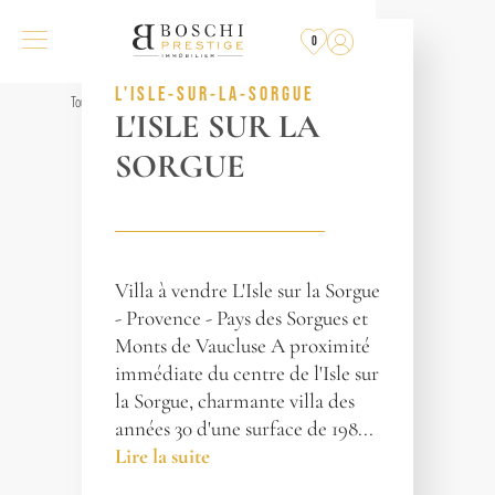
PLUS
À LA VENTE
0
RÉF. 013795
L'ISLE-SUR-LA-SORGUE
Tous les biens
L'ISLE SUR LA
SORGUE
Villa à vendre L'Isle sur la Sorgue
- Provence - Pays des Sorgues et
Monts de Vaucluse A proximité
immédiate du centre de l'Isle sur
la Sorgue, charmante villa des
années 30 d'une surface de 198...
Lire la suite