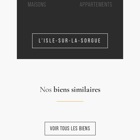
MAISONS
APPARTEMENTS
L'ISLE-SUR-LA-SORGUE
Nos
biens similaires
VOIR TOUS LES BIENS
NOUVEAUTÉ
NOUVEAUTÉ
NOUVEAUTÉ
NOUVEAUTÉ
NOUVEAUTÉ