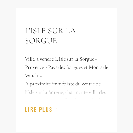
L'ISLE SUR LA
SORGUE
Villa à vendre L'Isle sur la Sorgue -
Provence - Pays des Sorgues et Monts de
Vaucluse
A proximité immédiate du centre de
l'Isle sur la Sorgue, charmante villa des
années 30 d'une surface de 198 m², elle se
compose au rez de chaussée d'un séjour
LIRE PLUS
lumineux, d'une salle à manger, d'une
cuisine et de sa buanderie, à l'étage vous