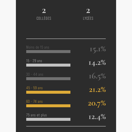
2
2
COLLÈGES
LYCÉES
15.1%
Moins de 15 ans
14.2%
15 - 29 ans
16.5%
30 - 44 ans
21.2%
45 - 59 ans
20.7%
60 - 74 ans
12.4%
75 ans et plus