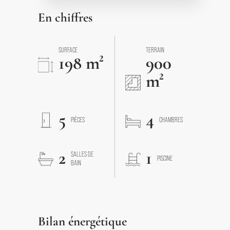
En chiffres
SURFACE
TERRAIN
198 m²
900
m²
5
4
PIÈCES
CHAMBRES
2
1
SALLES DE
PISCINE
BAIN
Bilan énergétique