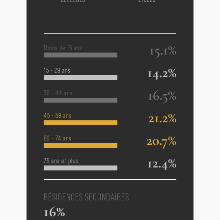
15.1%
Moins de 15 ans
14.2%
15 - 29 ans
16.5%
30 - 44 ans
21.2%
45 - 59 ans
20.7%
60 - 74 ans
12.4%
75 ans et plus
RÉSIDENCES SECONDAIRES
16%