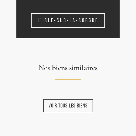
L'ISLE-SUR-LA-SORGUE
Nos
biens similaires
VOIR TOUS LES BIENS
NOUVEAUTÉ
NOUVEAUTÉ
NOUVEAUTÉ
NOUVEAUTÉ
NOUVEAUTÉ