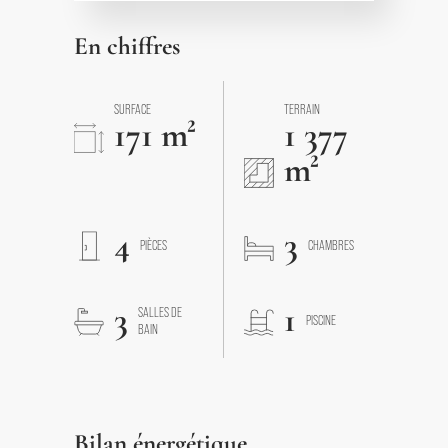
En chiffres
SURFACE
TERRAIN
171 m²
1 377
m²
4
3
PIÈCES
CHAMBRES
3
1
SALLES DE
PISCINE
BAIN
Bilan énergétique