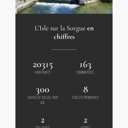
L’Isle sur la Sorgue
en
chiffres
20315
163
HABITANTS
COMMERCES
300
8
JOURS DE SOLEIL PAR
ÉCOLES PRIMAIRES
AN
2
2
COLLÈGES
LYCÉES