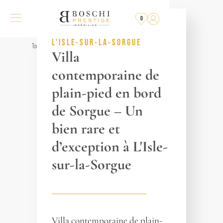
COMPROMIS
SIGNÉ
0
RÉF. 017723
L'ISLE-SUR-LA-SORGUE
Tous les biens
Villa
contemporaine de
plain-pied en bord
de Sorgue – Un
bien rare et
d’exception à L'Isle-
sur-la-Sorgue
Villa contemporaine de plain-