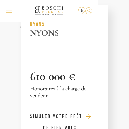
PLUS
À LA VENTE
0
RÉF. 013239
NYONS
Tous les biens
NYONS
610 000 €
Honoraires à la charge du
vendeur
SIMULER VOTRE PRÊT
CE BIEN VOUS