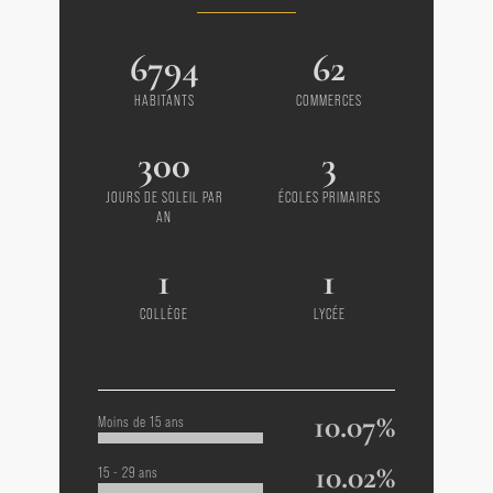
6794
62
HABITANTS
COMMERCES
300
3
JOURS DE SOLEIL PAR
ÉCOLES PRIMAIRES
AN
1
1
COLLÈGE
LYCÉE
10.07%
Moins de 15 ans
10.02%
15 - 29 ans