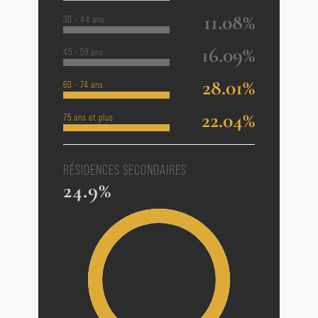
11.08%
30 - 44 ans
16.09%
45 - 59 ans
28.01%
60 - 74 ans
22.04%
75 ans et plus
RÉSIDENCES SECONDAIRES
24.9%