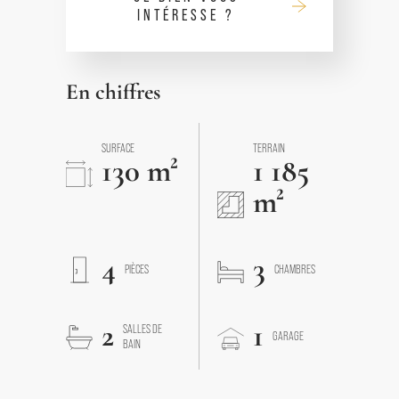
INTÉRESSE ?
En chiffres
SURFACE
TERRAIN
130 m²
1 185
m²
4
3
PIÈCES
CHAMBRES
2
1
SALLES DE
GARAGE
BAIN