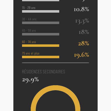
10.8%
15 - 29 ans
13.3%
30 - 44 ans
18%
45 - 59 ans
28%
60 - 74 ans
19.6%
75 ans et plus
RÉSIDENCES SECONDAIRES
29.9%