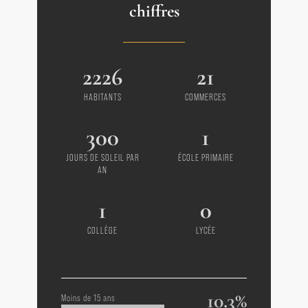
chiffres
2226
21
HABITANTS
COMMERCES
300
1
JOURS DE SOLEIL PAR
ÉCOLE PRIMAIRE
AN
1
0
COLLÈGE
LYCÉE
10.3%
Moins de 15 ans