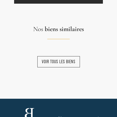
Nos
biens similaires
VOIR TOUS LES BIENS
NOUVEAUTÉ
NOUVEAUTÉ
NOUVEAUTÉ
NOUVEAUTÉ
NOUVEAUTÉ
EXCLUSIVITÉ
EXCLUSIVITÉ
EXCLUSIVITÉ