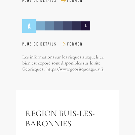
PLUS DE DÉTAILS
FERMER
A
G
PLUS DE DÉTAILS
FERMER
Les informations sur les risques auxquels ce
bien est exposé sont disponibles sur le site
Géorisques :
https://www.georisques.gouv.fr
REGION BUIS-LES-
BARONNIES