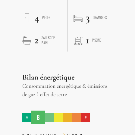
4
3
PIÈCES
CHAMBRES
2
1
SALLES DE
PISCINE
BAIN
Bilan énergétique
Consommation énergétique & émissions
de gaz à effet de serre
B
A
G