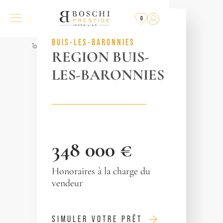
VENDU
PAR L'AGENCE
0
RÉF. 012272
BUIS-LES-BARONNIES
Tous les biens
REGION BUIS-
LES-BARONNIES
348 000 €
Honoraires à la charge du
vendeur
SIMULER VOTRE PRÊT