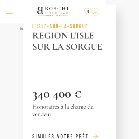
PLUS
À LA VENTE
0
RÉF. 013303
L'ISLE-SUR-LA-SORGUE
Tous les biens
REGION L'ISLE
SUR LA SORGUE
340 400 €
Honoraires à la charge du
vendeur
SIMULER VOTRE PRÊT