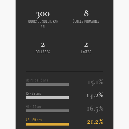
300
8
JOURS DE SOLEIL PAR
ÉCOLES PRIMAIRES
AN
2
2
COLLÈGES
LYCÉES
15.1%
Moins de 15 ans
14.2%
15 - 29 ans
16.5%
30 - 44 ans
21.2%
45 - 59 ans