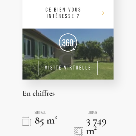
CE BIEN VOUS
INTÉRESSE ?
VISITE VIRTUELLE
En chiffres
SURFACE
TERRAIN
85 m²
3 749
m²