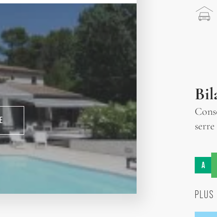
Bil
Conso
E
serre
A
PLUS 