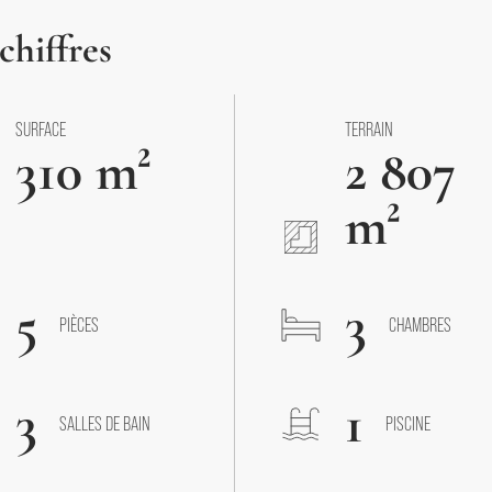
chiffres
SURFACE
TERRAIN
310 m²
2 807
m²
5
3
PIÈCES
CHAMBRES
3
1
SALLES DE BAIN
PISCINE