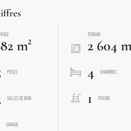
iffres
RFACE
TERRAIN
182 m²
2 604 m
5
4
PIÈCES
CHAMBRES
3
1
SALLES DE BAIN
PISCINE
1
GARAGE