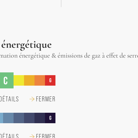
 énergétique
tion énergétique & émissions de gaz à effet de serr
C
G
DÉTAILS
FERMER
G
DÉTAILS
FERMER