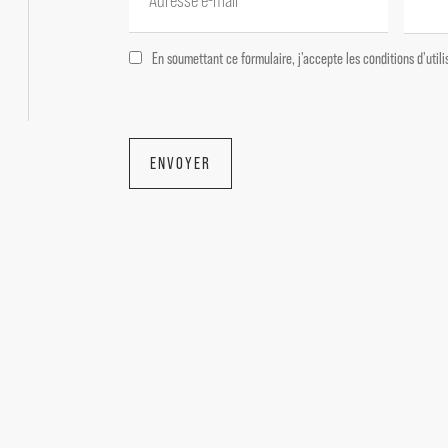
Palier 7 m²
Chambre avec placard + salle d'eau 16 m²
En soumettant ce formulaire, j'accepte les conditions d'uti
---Sous-sol
Cave ventilée
ENVOYER
---Garage 40,5 m²
Immobilier de prestige Vaison-la-Romaine