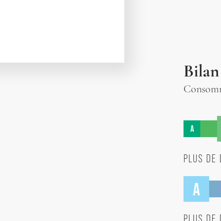
Bilan
Consomma
A
PLUS DE 
A
PLUS DE 