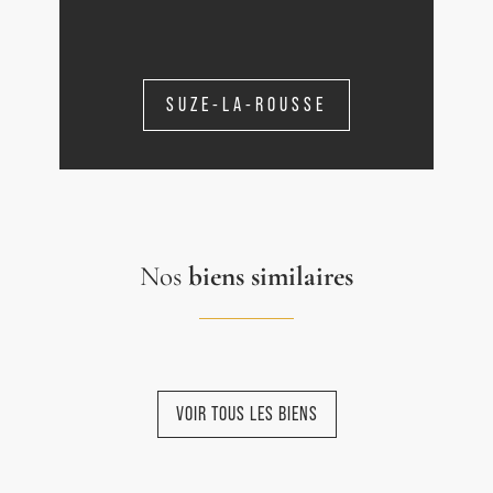
SUZE-LA-ROUSSE
Nos
biens similaires
VOIR TOUS LES BIENS
NOUVEAUTÉ
NOUVEAUTÉ
NOUVEAUTÉ
NOUVEAUTÉ
NOUVEAUTÉ
EXCLUSIVITÉ
EXCLUSIVITÉ