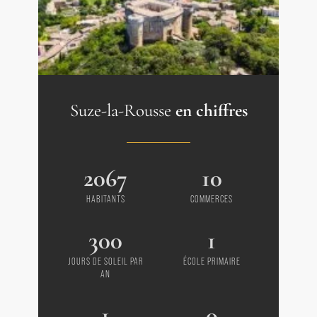
Suze-la-Rousse
en chiffres
2067
10
HABITANTS
COMMERCES
300
1
JOURS DE SOLEIL PAR
ÉCOLE PRIMAIRE
AN
1
0