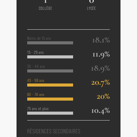
COLLÈGE
LYCÉE
18.1%
Moins de 15 ans
11.9%
15 - 29 ans
18.9%
30 - 44 ans
20.7%
45 - 59 ans
20%
60 - 74 ans
10.4%
75 ans et plus
RÉSIDENCES SECONDAIRES