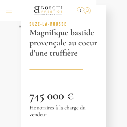
EXCLUSIVITÉ
0
RÉF. 018985
SUZE-LA-ROUSSE
Tous les biens
Magnifique bastide
provençale au coeur
d'une truffière
745 000 €
Honoraires à la charge du
vendeur