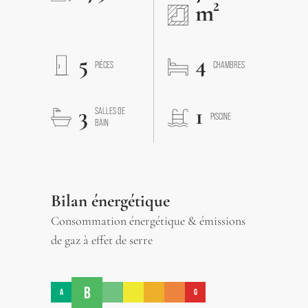
m²
5
4
PIÈCES
CHAMBRES
3
1
SALLES DE
PISCINE
BAIN
Bilan énergétique
Consommation énergétique & émissions
de gaz à effet de serre
B
A
G