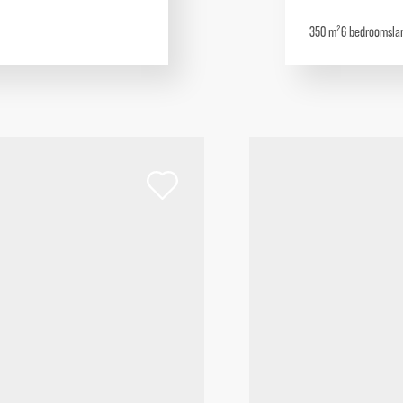
350 m²
6
bedrooms
la