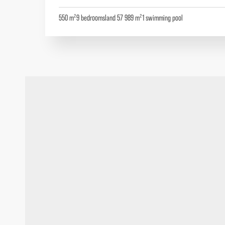
550 m²
9
bedrooms
land 57 989 m²
1
swimming pool