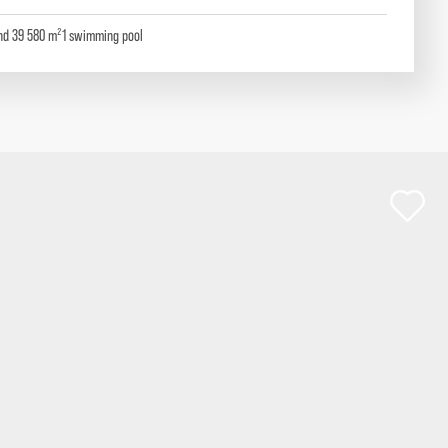
nd 39 580 m²
1
swimming pool