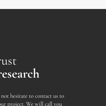
rust
research
 not hesitate to contact us to
our project. We will call you