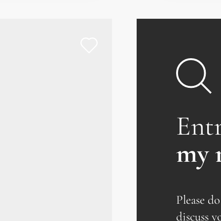
Ent
my 
Please do
discuss y