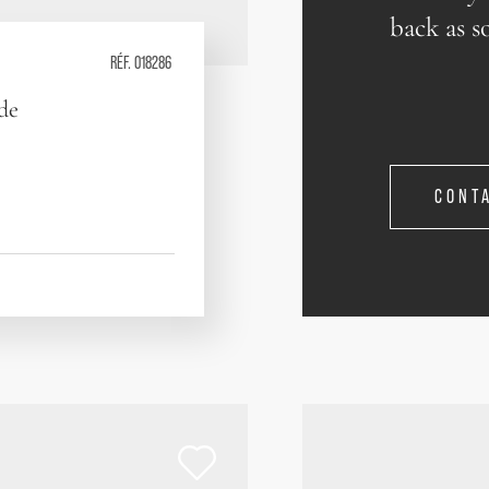
back as s
RÉF. 018286
 de
CONT