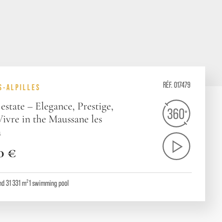
RÉF. 017479
S-ALPILLES
estate – Elegance, Prestige,
ivre in the Maussane les
a
0 €
nd 31 331 m²
1
swimming pool