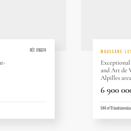
RÉF. 016674
MAUSSANE-LE
nt-
Exceptional 
and Art de V
Alpilles are
6 900 00
544 m²
8
bedrooms
la