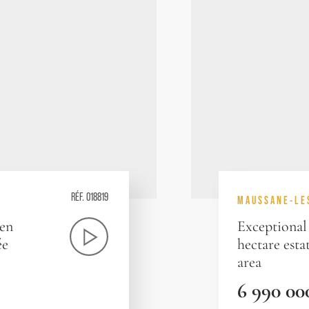
RÉF. 018819
MAUSSANE-LE
 en
Exceptional 
ée
hectare esta
area
6 990 00