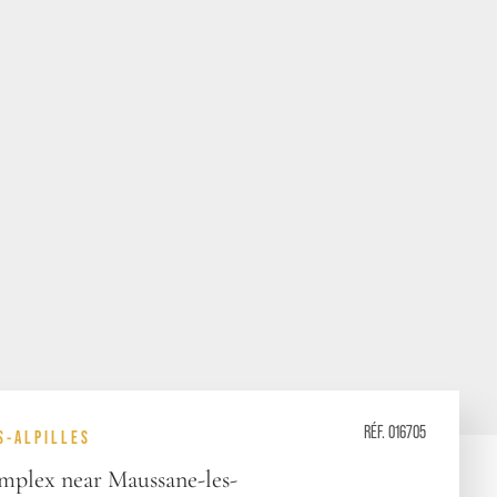
RÉF. 016705
S-ALPILLES
mplex near Maussane-les-