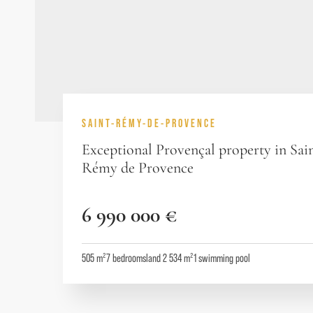
SAINT-RÉMY-DE-PROVENCE
Exceptional Provençal property in Sai
Rémy de Provence
6 990 000 €
505 m²
7
bedrooms
land 2 534 m²
1
swimming pool