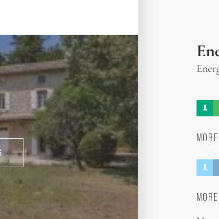
Ene
Energ
A
MORE
G
A
MORE