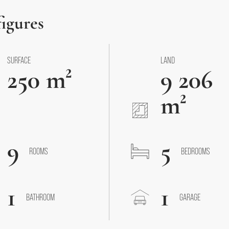
figures
SURFACE
LAND
250 m²
9 206
m²
9
5
ROOMS
BEDROOMS
1
1
BATHROOM
GARAGE