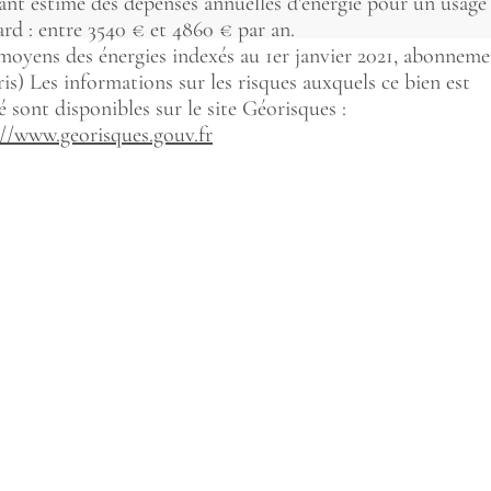
nt estimé des dépenses annuelles d'énergie pour un usage
ard : entre 3540 € et 4860 € par an.
 moyens des énergies indexés au 1er janvier 2021, abonnem
s) Les informations sur les risques auxquels ce bien est
 sont disponibles sur le site Géorisques :
://www.georisques.gouv.fr