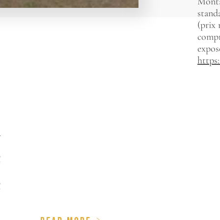
Monta
stand
(prix
compri
exposé
https
A
e
e