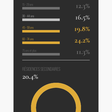
12.3%
15 - 29 ans
16.5%
30 - 44 ans
19.8%
45 - 59 ans
24.2%
60 - 74 ans
11.3%
75 ans et plus
RÉSIDENCES SECONDAIRES
20.4%