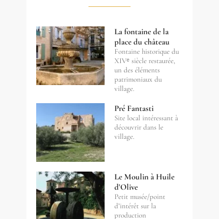
La fontaine de la
place du château
Fontaine historique du
XIVᵉ siècle restaurée,
un des éléments
patrimoniaux du
village.
Pré Fantasti
Site local intéressant à
découvrir dans le
village.
Le Moulin à Huile
d'Olive
Petit musée/point
d’intérêt sur la
production