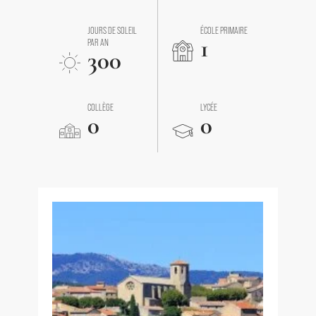
JOURS DE SOLEIL
ÉCOLE PRIMAIRE
1
PAR AN
300
COLLÈGE
LYCÉE
0
0