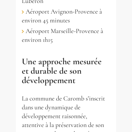
Luberon
450 m²
9
chambres
terrain 163 161 m²
1
piscine
Aéroport Avignon-Provence à
environ 45 minutes
Aéroport Marseille-Provence à
environ 1h15
Une approche mesurée
et durable de son
développement
La commune de Caromb s’inscrit
dans une dynamique de
développement raisonnée,
attentive à la préservation de son