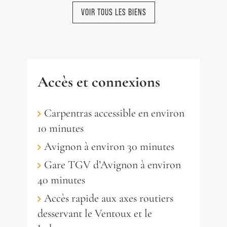
VOIR TOUS LES BIENS
NOUVEAUTÉ
Accès et connexions
Carpentras accessible en environ
CAROMB
10 minutes
Magnifique domaine viticole
Avignon à environ 30 minutes
avec gîtes au pied du Mont
Ventoux et des Dentelles
Gare TGV d’Avignon à environ
3 340 000 €
40 minutes
Accès rapide aux axes routiers
RÉF. 019110
desservant le Ventoux et le