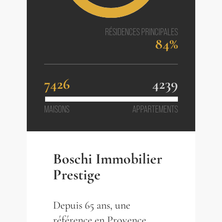
RÉSIDENCES PRINCIPALES
84%
7426
4239
MAISONS
APPARTEMENTS
Boschi Immobilier
Prestige
Depuis 65 ans, une
référence en Provence.