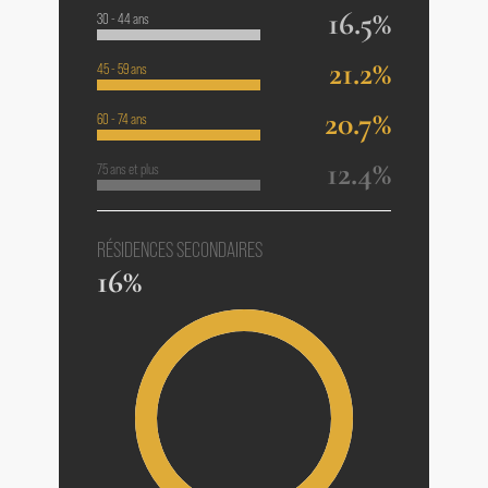
16.5%
30 - 44 ans
21.2%
45 - 59 ans
20.7%
60 - 74 ans
12.4%
75 ans et plus
RÉSIDENCES SECONDAIRES
16%