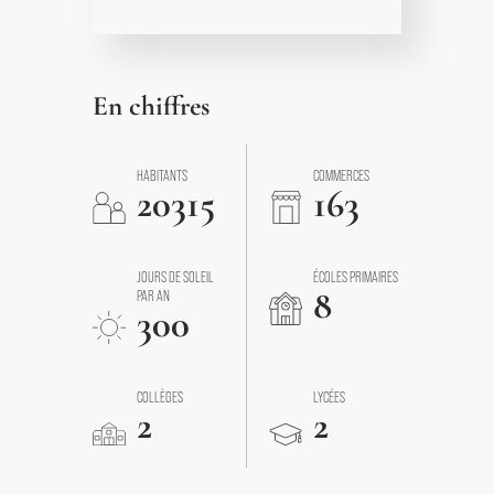
En chiffres
HABITANTS
COMMERCES
20315
163
JOURS DE SOLEIL
ÉCOLES PRIMAIRES
8
PAR AN
300
COLLÈGES
LYCÉES
2
2