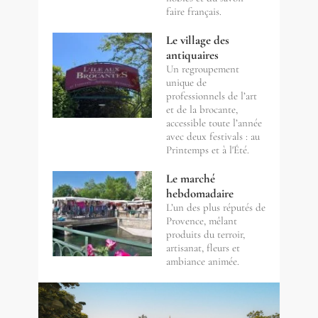
faire français.
Le village des
antiquaires
Un regroupement
unique de
professionnels de l’art
et de la brocante,
accessible toute l’année
avec deux festivals : au
Printemps et à l'Été.
Le marché
hebdomadaire
L’un des plus réputés de
Provence, mêlant
produits du terroir,
artisanat, fleurs et
ambiance animée.