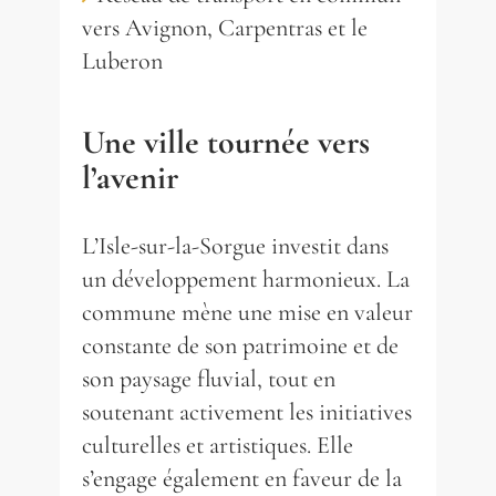
337 m²
218 m²
400 m²
4
6
8
chambres
chambres
chambres
terrain 626 m²
terrain 18 500 m²
terrain 1 500 m²
1
piscine
vers Avignon, Carpentras et le
210 m²
4
chambres
terrain 192 m²
1
300 m²
piscine
9
chambres
terrain 9 407 m²
1
piscine
Luberon
Une ville tournée vers
l’avenir
L’Isle-sur-la-Sorgue investit dans
un développement harmonieux. La
commune mène une mise en valeur
constante de son patrimoine et de
son paysage fluvial, tout en
soutenant activement les initiatives
culturelles et artistiques. Elle
s’engage également en faveur de la