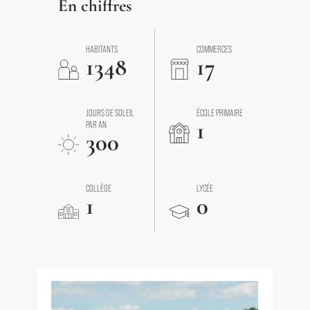
En chiffres
HABITANTS
COMMERCES
1348
17
JOURS DE SOLEIL
ÉCOLE PRIMAIRE
1
PAR AN
300
COLLÈGE
LYCÉE
1
0