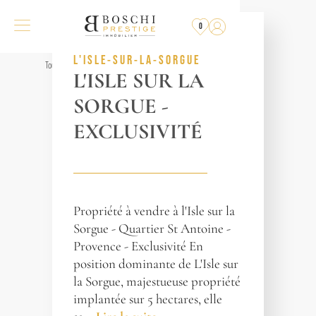
VENDU
PAR L'AGENCE
0
RÉF. 012866
L'ISLE-SUR-LA-SORGUE
Tous les biens
L'ISLE SUR LA
SORGUE -
EXCLUSIVITÉ
Propriété à vendre à l'Isle sur la
Sorgue - Quartier St Antoine -
Provence - Exclusivité En
position dominante de L'Isle sur
la Sorgue, majestueuse propriété
implantée sur 5 hectares, elle