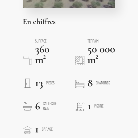
En chiffres
SURFACE
TERRAIN
360
50 000
m²
m²
13
8
PIÈCES
CHAMBRES
6
1
SALLES DE
PISCINE
BAIN
1
GARAGE