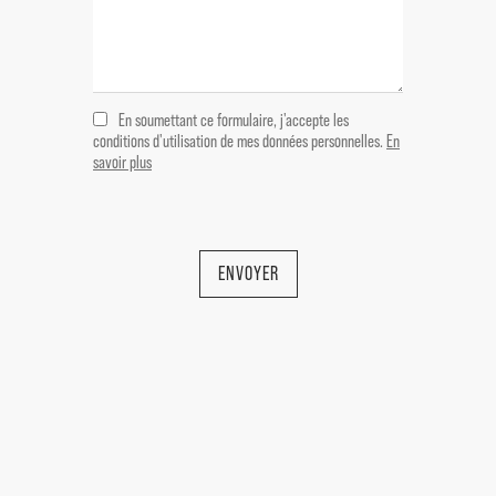
wc 23m²
- Deuxième étage -
Chambre en suite avec salle de bains et
En soumettant ce formulaire, j'accepte les
wc 35m²
conditions d'utilisation de mes données personnelles.
En
savoir plus
- Rez-de-jardin -
Arrière cuisine 15m²
Buanderie 11m²
ENVOYER
- Sous Sol -
Garage 97,50m²
Cave voûtée 43,50m²
Pool House 18,50m²
Wc 2m²
Local technique 4,50m²