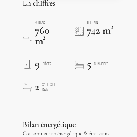
En chiffres
SURFACE
TERRAIN
760
742 m²
m²
9
5
PIÈCES
CHAMBRES
2
SALLES DE
BAIN
Bilan énergétique
Consommation énergétique & émissions