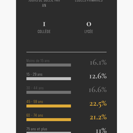
JOURS DE SOLEIL PAR
ÉCOLES PRIMAIRES
AN
1
0
COLLÈGE
LYCÉE
16.1%
Moins de 15 ans
12.6%
15 - 29 ans
16.6%
30 - 44 ans
22.5%
45 - 59 ans
21.2%
60 - 74 ans
11%
75 ans et plus