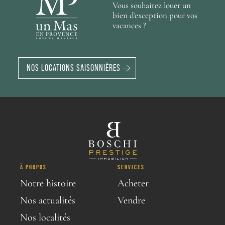
244 m²
175 m²
3
4
chambres
chambres
terrain 33 200 m²
terrain 1 404 m²
1
piscine
Vous souhaitez louer un
1
532 m²
piscine
11
chambres
terrain 53 845 m²
1
piscine
bien d'exception pour vos
1
504 m²
piscine
6
chambres
terrain 8 000 m²
1
piscine
vacances ?
NOS LOCATIONS SAISONNIÈRES
À PROPOS
SERVICES
Notre histoire
Acheter
Nos actualités
Vendre
Nos localités