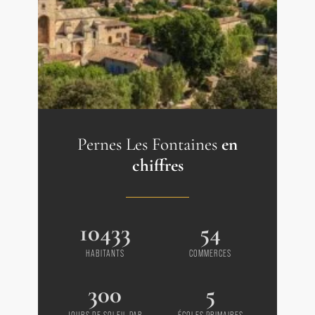
Pernes Les Fontaines
en
chiffres
10433
54
HABITANTS
COMMERCES
300
5