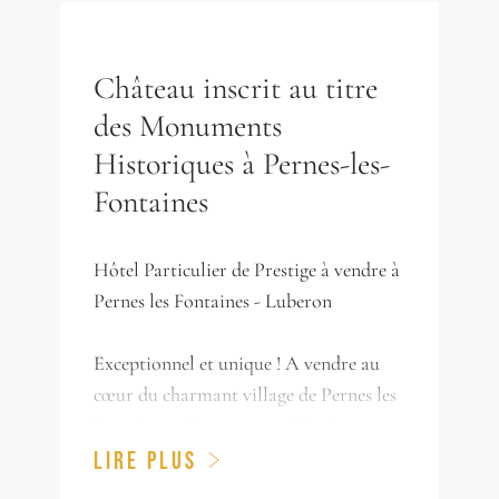
Château inscrit au titre
des Monuments
Historiques à Pernes-les-
Fontaines
Hôtel Particulier de Prestige à vendre à
Pernes les Fontaines - Luberon
Exceptionnel et unique ! A vendre au
cœur du charmant village de Pernes les
Fontaines, découvrez cet Hôtel
particulier /château du XVI° siècle
LIRE PLUS
inscrit au titre des monuments