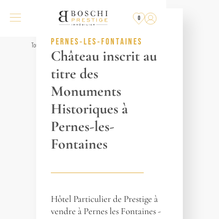
PLUS
À LA VENTE
0
RÉF. 015494
PERNES-LES-FONTAINES
Tous les biens
Château inscrit au
titre des
Monuments
Historiques à
Pernes-les-
Fontaines
Hôtel Particulier de Prestige à
vendre à Pernes les Fontaines -