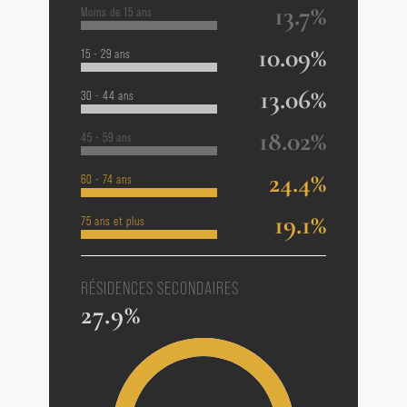
13.7%
Moins de 15 ans
10.09%
15 - 29 ans
13.06%
30 - 44 ans
18.02%
45 - 59 ans
24.4%
60 - 74 ans
19.1%
75 ans et plus
RÉSIDENCES SECONDAIRES
27.9%