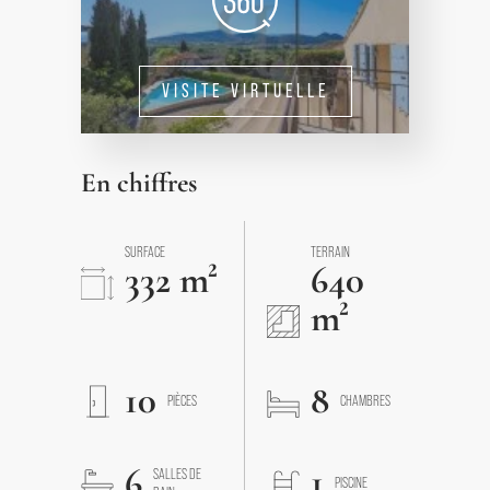
VISITE VIRTUELLE
En chiffres
SURFACE
TERRAIN
332 m²
640
m²
10
8
PIÈCES
CHAMBRES
6
1
SALLES DE
PISCINE