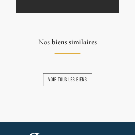
Nos
biens similaires
VOIR TOUS LES BIENS
NOUVEAUTÉ
NOUVEAUTÉ
NOUVEAUTÉ
NOUVEAUTÉ
NOUVEAUTÉ
EXCLUSIVITÉ