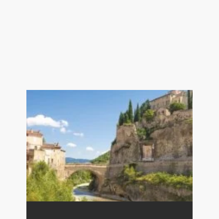
Chaufferie 16 m²
Cave à vins
---Cour---
Cave voutée 15 m²
---Gite---
Séjour / salle à manger 15 m² accès rue
Chambre avec bureau et salle d'eau 10
m²
Couloir 2.5 m²
Chambre avec salle d'eau 17 m²
WC 2 m²
Cuisine équipée 8 m²
--Terrasse 13 m²