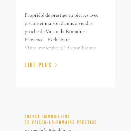
Propriété de prestige en pierres avec
piscine et maison d'amis à vendre
proche de Vaison la Romaine -
Provence - Exclusivité
Visite immersive 3D disponible sur
notre site internet.
L'agence BOSCHI Immobilier vous
LIRE PLUS
invite à découvrir cette magnifique
propriété de prestige restaurée avec
piscine à vendre à proximité de Vaison
la Romaine. Cette bâtisse de caractère
d'environ 330 m² s'organise autour de
magnifique cour intérieure avec piscine
AGENCE IMMOBILIÈRE
et se compose de 6 chambres, 4 salles
DE VAISON-LA-ROMAINE PRESTIGE
d'eau / bains une salle de sport et une
10, rue de la République